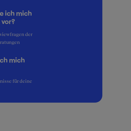
4
Work-Life-Balance
e ich mich
3
 vor?
Interessante Aufgaben
rviewfragen der
5
ratungen
Image
3
ich mich
nisse für deine