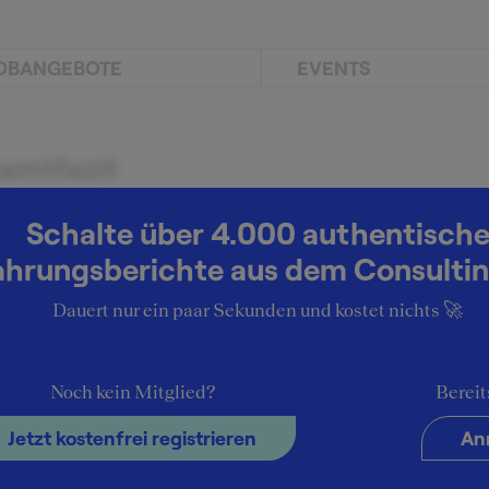
OBANGEBOTE
EVENTS
amtfazit
den Fall super Station im Leben. Eigenverantwortliches Arb
Schalte über 4.000 authentisch
oßer Handlungsspielraum. Zudem tolle Kollegen
ahrungsberichte aus dem Consultin
chreibung der Arbeit
Dauert nur ein paar Sekunden und kostet nichts 🚀
ührung wöchentlich stattfindender Assessment-Center,
alauswahl und -besetzungen, Schreiben von Zeugnissen un
gen
Noch kein Mitglied?
Bereit
Jetzt kostenfrei registrieren
An