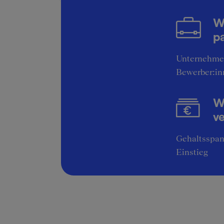
W
pa
Unternehme
Bewerber:in
Wi
v
Gehaltsspan
Einstieg