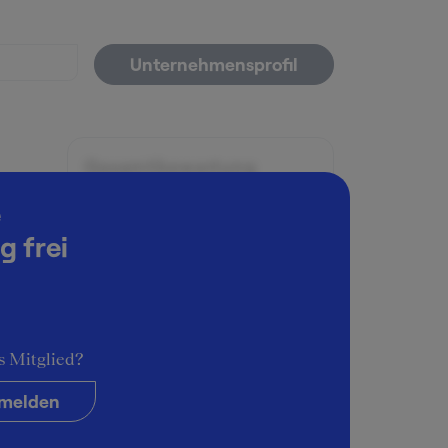
Unternehmensprofil
Gesamtbewertung
eiten
5
e
g frei
Arbeitsatmosphäre
5
Karrieremöglichkeiten
3
d
s Mitglied?
Persönliche Entwicklung
4
melden
Führungsstil & Kultur