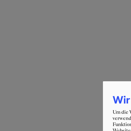
Wir
Um die W
verwende
Funktion
Website 