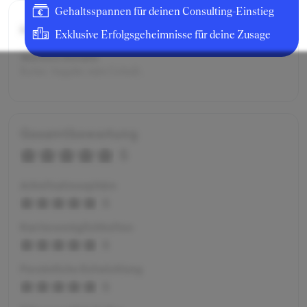
Gehaltsspannen für deinen Consulting-Einstieg
Bruttogehalt:
1200 €
Exklusive Erfolgsgeheimnisse für deine Zusage
Weitere Details:
Keine Angabe zum Gehalt.
Gesamtbewertung
5
Arbeitsatmosphäre
5
Karrieremöglichkeiten
5
Persönliche Entwicklung
5