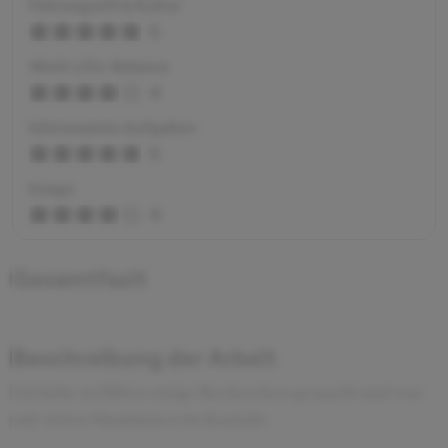
Führungsstil & Kultur
5
Work-Life-Balance
4
Interessante Aufgaben
5
Image
4
Gesamtfazit
-
Beschreibung der Arbeit
Ich habe zu Fällen einige Recherchen gemacht und war
mit vielen Mandanten im Kontakt.