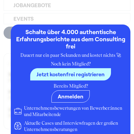
JOBANGEBOTE
EVENTS
Schalte über 4.000 authentische
Unternehmensprofil
Erfahrungsberichte aus dem Consulting
frei
Dauert nur ein paar Sekunden und kostet nichts 🚀
Aktueller Job zum Zeitpunkt der Bewertung
Noch kein Mitglied?
Jetzt kostenfrei registrieren
Seit:
Dezember 2014
Bereits Mitglied?
Position:
Anmelden
Praktikant:in
Unternehmensbewertungen von Bewerber:innen
Geschäftsbereich:
und Mitarbeitende
Rechtsabteilung
Aktuelle Cases und Interviewfragen der großen
Unternehmensberatungen