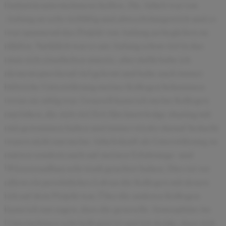
Industrieunternehmens helfen. Die Arbeit war von
Anfang an sehr vielfältig und abwechslungsreich und es
war spannend das Projekt von Anfang an begleiten zu
dürfen. Natürlich war es am Anfang schon viel in das
man sich einarbeiten musste, aber dafür habe ich
dementsprechend viel gelernt und habe auch immer
hifreiche Unterstützung meiner Kollegen bekommen
wenn sie nötig war. Generell kann ich meine Kollegen
nur loben, die sich viel Zeit fürs knowledge sharing mit
mir genommen haben und immer wieder darauf bedacht
waren nicht nur meine Arbeitskraft als Unterstützung zu
nutzen sondern auch auf meinen Erfahrungs- und
Wissensaufbau sehr stark geachtet haben. Dies ist vor
allem ein persönliches Lob an die Kollegen mit denen
ich auf dem Projekt war. Über die anderen Kollegen
kann ich nur sagen, dass die generelle Atmosphäre im
Unternehmen sehr kollegial ist und ich denke, dass sich