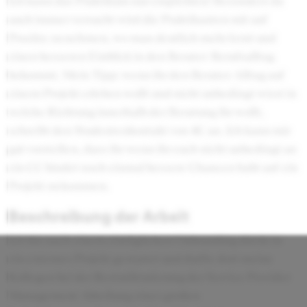
Ich kann das Praktikum nur empfehlen! Besonders da
auch immer versucht wird die Praktikanten mit auf
Proekte zu nehmen, wo man deutlich mehr lernt und
einen besseren Einblick in den Berater-Berufsalltag
bekommt. Mein Tipp: wenn ihr den Berater-Alltag auf
einem Projekt erleben wollt und nicht unbedingt wisst in
welche Richtung innerhalb der Beratung ihr wollt,
schreibt den Studentenkontakt von 4C an. Ich kann mir
gut vorstellen, dass ihr wenn ihr euch nicht unbedingt an
ein CC bindet noch einmal bessere Chancen habt auf ein
Projekt zu kommen.
Beschreibung der Arbeit
Ich bin nach einem eintäglichen Onboarding direkt in
ein externes Projekt gestartet und durfte dort meine
Kollegen bei der Resturikturierung der Service Provider
Management Abteilung eines großen