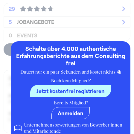
29
5
JOBANGEBOTE
0
EVENTS
Schalte über 4.000 authentische
Unternehmensprofil
Erfahrungsberichte aus dem Consulting
frei
Dauert nur ein paar Sekunden und kostet nichts 🚀
Zeitraum der Beschäftigung:
Noch kein Mitglied?
Januar - April 2019
Jetzt kostenfrei registrieren
Position:
Praktikant:in
Bereits Mitglied?
Anmelden
Geschäftsbereich:
CIO Office
Unternehmensbewertungen von Bewerber:innen
und Mitarbeitende