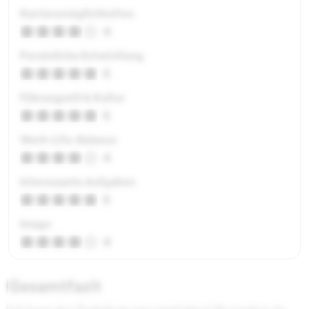
Karrieremöglichkeiten
4
Persönliche Entwicklung
5
Führungsstil & Kultur
5
Work-Life-Balance
4
Interessante Aufgaben
5
Image
4
Gesamtfazit