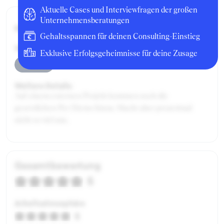
Aktuelle Cases und Interviewfragen der großen
Unternehmensberatungen
Bruttogehalt:
19200 €
Gehaltsspannen für deinen Consulting-Einstieg
Weitere Bonuskomponenten:
Exklusive Erfolgsgeheimnisse für deine Zusage
Provision
Weitere Details:
Auf einem externen Projekt kommen noch die
gesetzlichen Per Diems hinzu. Macht aber prozentual
nicht so viel aus.
Gesamtbewertung
5
Arbeitsatmosphäre
5