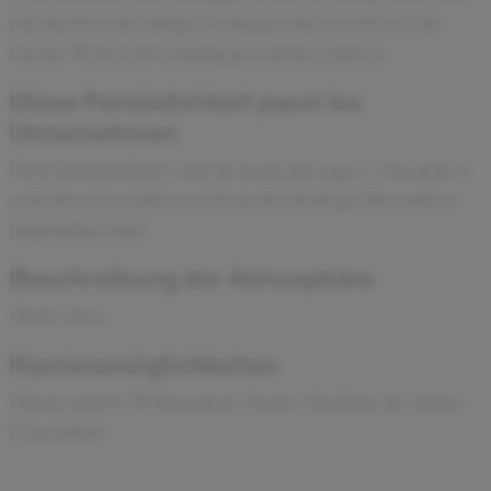
die meisten der übrigen Kollegen ebenso viel zeit für
meine Weiterentwicklung genommen hätten.
Diese Persönlichkeit passt ins
Unternehmen
Sehr kommunikativ und menschenbezogen. Ansonsten
sehr down to earth was ich an den Kollegen besonders
angenehm fand.
Beschreibung der Atmosphäre
Siehe oben
Karrieremöglichkeiten
Masterarbeit; Werkstudent; Duales Studium als Junior
Consultant