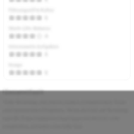
Führungsstil & Kultur
5
Work-Life-Balance
4
Interessante Aufgaben
5
Image
5
Gesamtfazit
Tolle Beratung, mit einem starken sympatischen Team
und spannenden Projekten. Wenn du Lust auf Beratung
und die Fokus Industrien hast kann ich dir SAC sehr
empfehlen, ich hatte eine tolle Zeit.