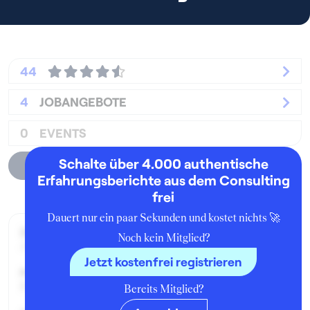
44
4
JOBANGEBOTE
0
EVENTS
Schalte über 4.000 authentische
Unternehmensprofil
Erfahrungsberichte aus dem Consulting
frei
Dauert nur ein paar Sekunden und kostet nichts 🚀
Zeitraum der Beschäftigung:
Noch kein Mitglied?
Juni - August 2022
Jetzt kostenfrei registrieren
Position:
Praktikant:in
Bereits Mitglied?