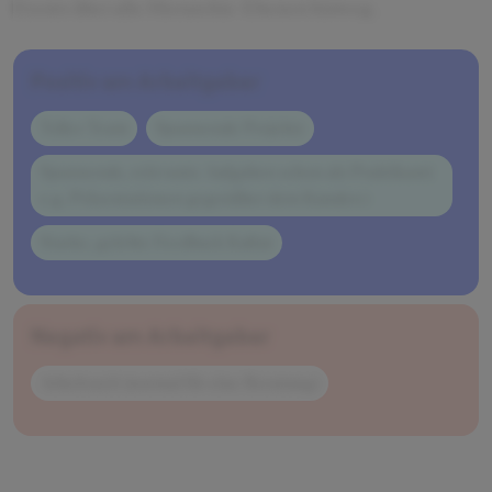
Events über alle Hierarchie-Ebenen hinweg.
Positiv am Arbeitgeber
Tolles Team
Spannende Projekte
Spannende, relevante Aufgaben schon als Praktikant(
e.g. Präsentationen gegenüber dem Kunden )
Starke, gelebte Feedback Kultur
Negativ am Arbeitgeber
Arbeitszeit (normal für eine Beratung)