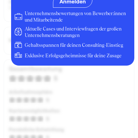
Anmelden
Geschäftsbereich:
MC
Unternehmensbewertungen von Bewerber:innen
und Mitarbeitende
Aktuelle Cases und Interviewfragen der großen
Unternehmensberatungen
Bruttogehalt:
27600 €
Gehaltsspannen für deinen Consulting-Einstieg
Exklusive Erfolgsgeheimnisse für deine Zusage
Gesamtbewertung
5
Arbeitsatmosphäre
5
Karrieremöglichkeiten
5
Persönliche Entwicklung
5