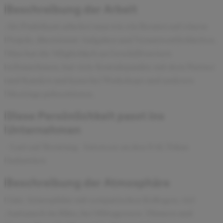
Beschreibung der Arbeit
Als Praktikant arbeitet man wie ein Berater auf einem
Projekt, übernimmt Aufgaben und Verantwortlichkeiten.
Man hat die Möglichkeit an Geschäftsreisen
teilzunehmen, hat viele Kontaktpunkte mit dem Partner
und Kunden und kann bei Workshops und anderen
Meetings präsentieren.
Diese Persönlichkeit passt ins
Unternehmen
- Lust auf Beratung - Interesse an den SAC Fokus
Industrien
Beschreibung der Atmosphäre
Gute Atmosphäre mit sympatischen Kollegen, viel
Austausch im Büro, bei Mittagessen/ Dinners und