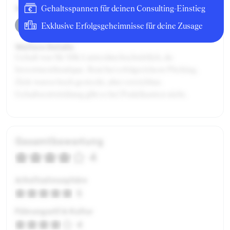
Weitere Bonuskomponenten:
Gehaltsspannen für deinen Consulting-Einstieg
Signing Bonus
Exklusive Erfolgsgeheimnisse für deine Zusage
Weitere Details:
Gehalt war für M&A unterdurchschnittlich, da
Investmentboutique. Boni bei erfolgreichem Pitching,
Ziele waren hoch gesteckt, aber erreichbar.
Gehaltsentwicklung gibt es bei Praktikanten nicht.
Gesamtbewertung
4
Arbeitsatmosphäre
5
Führungsstil & Kultur
4