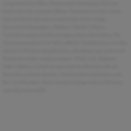
eingerichteten Büro. Partner und Managing Director
haben jeweils separate Büros. Standort ist sehr schön,
auf der Bockenheimer Landstraße in der einige
Investmentboutiquen, Banken, Family Offices,
Versicherungen und Beratungen ihren Sitz haben. Die
Zusammenarbeit war M&A üblich. Praktikanten werden
direkt in Pitches eingebunden, allerdings nur selten auf
Kundentermine mitgenommen. Work-Life-Balance
M&A üblich. Gehalt ist unterdurchschnittlich für die
Branche, jedoch sind die Arbeitszeiten auch kürzer als
bei Tier1 Banken. Boni wird bei erfolgreichem Pitching
anteilig ausbezahlt.