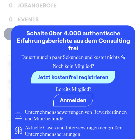
0
JOBANGEBOTE
0
EVENTS
Schalte über 4.000 authentische
Unternehmensprofil
Erfahrungsberichte aus dem Consulting
frei
Dauert nur ein paar Sekunden und kostet nichts 🚀
Zeitraum der Beschäftigung:
Noch kein Mitglied?
Juni - August 2014
Jetzt kostenfrei registrieren
Position:
Praktikant:in
Bereits Mitglied?
Anmelden
Geschäftsbereich:
Corporate Finance M&A
Unternehmensbewertungen von Bewerber:innen
und Mitarbeitende
Aktuelle Cases und Interviewfragen der großen
Unternehmensberatungen