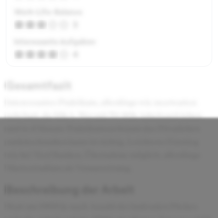
Work-Life-Balance
3
Interessante Aufgaben
4
Gesamtfazit
Interessantes Praktikum, allerdings wie zu erwarten
sehr hart, da M&A. Wer mit 70-90h Arbeitszeit leben
und in 4 Monate Praktikumszeitraum das Privatleben
zurückschrauben kann ist richtig. Leichterer Einstieg
wie bei Tier1 Banken, Übernahme möglich, allerdings
Masterstudium als Voraussetzung.
Beschreibung der Arbeit
Start um 0900 je nach Anzahl der laufenden Pitches