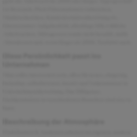
geht die Arbeitszeit bis 2300 oder länger. Tagesgeschäft
ist Research, Pitch Präsentationen vorbereiten,
Marktrecherchen, Kundenterminvorbereitung etc.
Interessantes Aufgabenfeld, allerdings M&A übliche
Arbeitszeiten. Mittagessen wurde nicht bezahlt, dafür
Abendessen und, wenn länger als 2300, Taxifahrt auch.
Diese Persönlichkeit passt ins
Unternehmen
Man sollte interessiert sein, offen für neues, ehrgeizig,
belastbar, selbstbewusst, kreativ und Vorkenntnisse in
Unternehmensbewertung, Due Dilligence,
Fachkenntnisse in verschiedenen Branchen sind nice to
have.
Beschreibung der Atmosphäre
Praktikanten & Analysten arbeiten im eigenen, modern