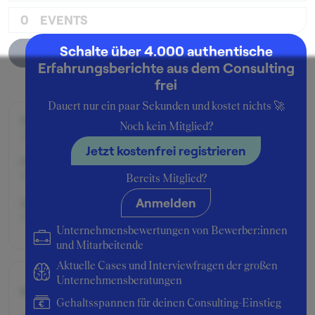
0
EVENTS
Schalte über 4.000 authentische
Unternehmensprofil
Erfahrungsberichte aus dem Consulting
frei
Dauert nur ein paar Sekunden und kostet nichts 🚀
Zeitraum der Beschäftigung:
Noch kein Mitglied?
Januar - April 2018
Jetzt kostenfrei registrieren
Position:
Praktikant:in
Bereits Mitglied?
Anmelden
Geschäftsbereich:
DT AG, T&I
Unternehmensbewertungen von Bewerber:innen
und Mitarbeitende
Aktuelle Cases und Interviewfragen der großen
Unternehmensberatungen
Bruttogehalt:
15600 €
Gehaltsspannen für deinen Consulting-Einstieg