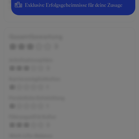
Weitere Details:
Exklusive Erfolgsgeheimnisse für deine Zusage
34 h / Woche 3 Monate
Gesamtbewertung
3
Arbeitsatmosphäre
3
Karrieremöglichkeiten
1
Persönliche Entwicklung
1
Führungsstil & Kultur
3
Work-Life-Balance