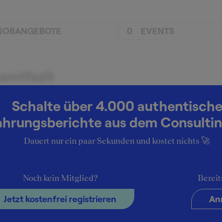
JOBANGEBOTE
0
EVENTS
amtfazit
samteindruck war durchweg positiv.
Schalte über 4.000 authentisch
ahrungsberichte aus dem Consultin
Dauert nur ein paar Sekunden und kostet nichts 🚀
Noch kein Mitglied?
Bereit
Jetzt kostenfrei registrieren
An