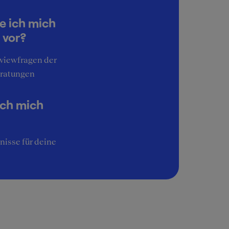
e ich mich
 vor?
rviewfragen der
ratungen
ich mich
nisse für deine