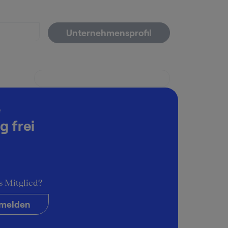
Unternehmensprofil
e
g frei
s Mitglied?
melden