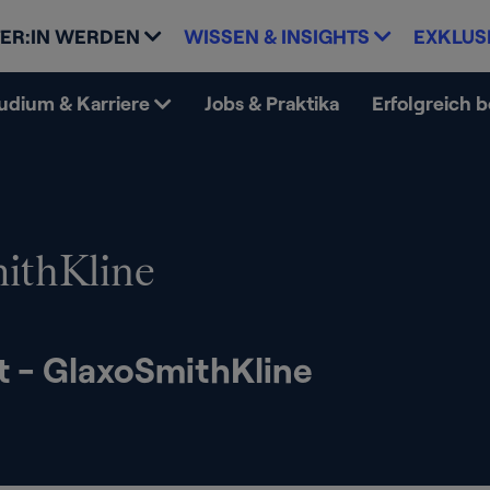
ER:IN WERDEN
WISSEN & INSIGHTS
EXKLUS
udium & Karriere
Jobs & Praktika
Erfolgreich 
ithKline
t - GlaxoSmithKline