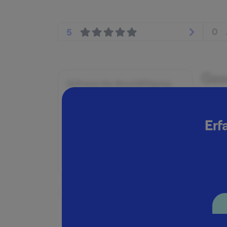
0
5
Ges
Zeitraum der Beschäftigung:
August 2010 - Januar 2011
Der Ge
Position:
Erf
Praktikant:in
Geschäftsbereich:
Praktikant