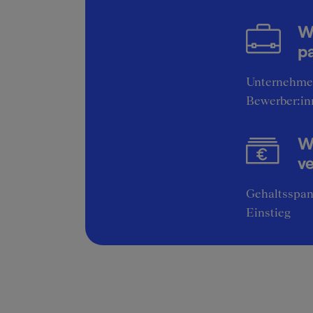
W
pa
Unternehme
Bewerber:in
Wi
v
Gehaltsspan
Einstieg