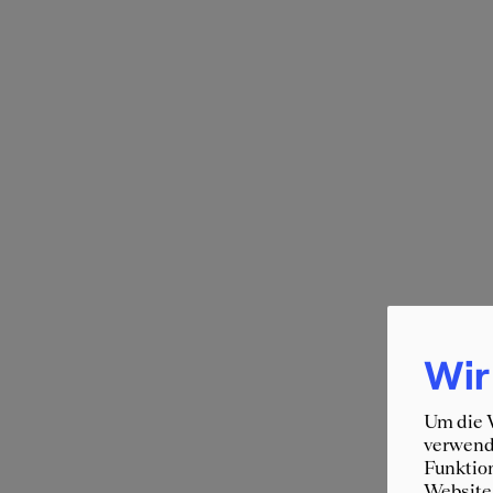
Wir
Um die W
verwende
Funktion
Website 