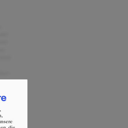
.
nder
tner
nn.
ldorf
 dass
re
,
n,
unsere
en, die