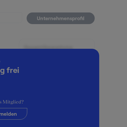
Unternehmensprofil
Gesamtbewertung
5
e
Karrieremöglichkeiten
g frei
4
r Ort
Persönliche Entwicklung
l
5
t beim
Führungsstil & Kultur
s Mitglied?
4
üro
melden
ne