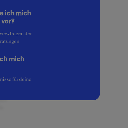
e ich mich
nen
 vor?
emen
t
rviewfragen der
itet
ratungen
nnte.
l
ich mich
nd
den.
nisse für deine
tes
in