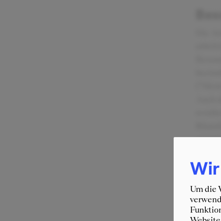
Bes
Die At
arbeit
Besond
beeind
("Ment
Auch d
residie
Räumli
wir Mi
kennen
Wir
Um die W
verwende
Funktion
Website 