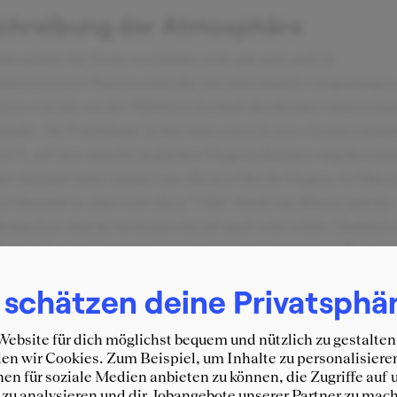
chreibung der Atmosphäre
mosphäre im Team war immer sehr gut und auch in
sintensiveren Phasen sind alle fair miteinander umgegangen
ers war ich von der Hilfsbereitschaft der Berater untereina
ruckt. Als Praktikant/in hat man einen festen Ansprechpar
or"), auf den man bei jeglichen Fragestellungen zugehen ka
er Support hatte immer ein offenes Ohr für Fragen. In Düsse
rt Horváth in einer stilvollen "Villa" direkt am Rhein und die
chkeiten sind dementsprechend auch sehr schön. Dadurch
ttags oft gemeinsam essen waren, konnte man auch Berater
 lernen mit denen man nicht zusammen arbeitet.
 schätzen deine Privatsphä
ebsite für dich möglichst bequem und nützlich zu gestalten
n wir Cookies. Zum Beispiel, um Inhalte zu personalisiere
en für soziale Medien anbieten zu können, die Zugriffe auf 
zu analysieren und dir Jobangebote unserer Partner zu mach