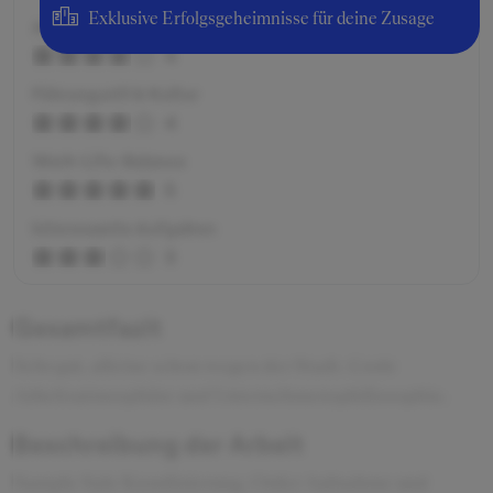
Exklusive Erfolgsgeheimnisse für deine Zusage
Arbeitsatmosphäre
4
Führungsstil & Kultur
4
Work-Life-Balance
5
Interessante Aufgaben
3
Gesamtfazit
Sehr gut, alleine schon wegen der Stadt. Coole
Arbeitsatmosphäre und Unternehmensphiliosophie.
Beschreibung der Arbeit
Sample Sale Koordinierung, Order Aufnahme und