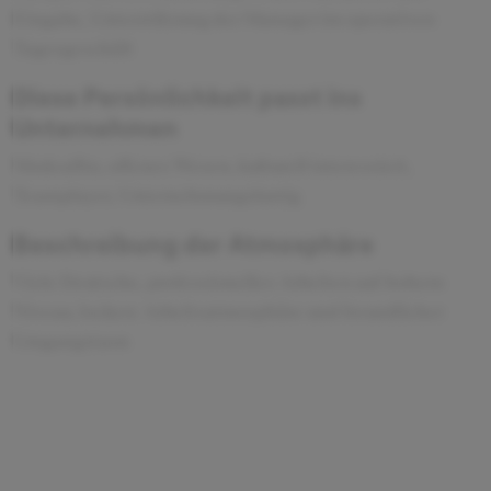
Eingabe, Unterstützung der Manager im operativen
Tagesgeschäft
Diese Persönlichkeit passt ins
Unternehmen
Modeaffin, offenes Wesen, kulturell interessiert,
Teamplayer, Unternehmungslustig
Beschreibung der Atmosphäre
Viele Deutsche, professionelles Arbeiten auf hohem
Niveau, lockere Arbeitsatmosphäre und freundlicher
Umgangstaon