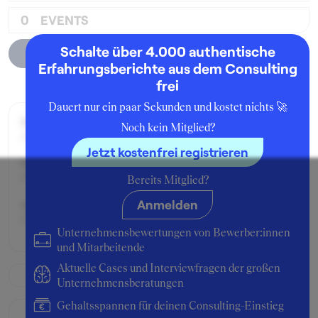
0
EVENTS
Schalte über 4.000 authentische
Unternehmensprofil
Erfahrungsberichte aus dem Consulting
frei
Dauert nur ein paar Sekunden und kostet nichts 🚀
Zeitraum der Beschäftigung:
Noch kein Mitglied?
Januar - März 2006
Jetzt kostenfrei registrieren
Position:
Praktikant:in
Bereits Mitglied?
Anmelden
Geschäftsbereich:
Dress Furnishing Department
Unternehmensbewertungen von Bewerber:innen
und Mitarbeitende
Aktuelle Cases und Interviewfragen der großen
Unternehmensberatungen
Gehaltsspannen für deinen Consulting-Einstieg