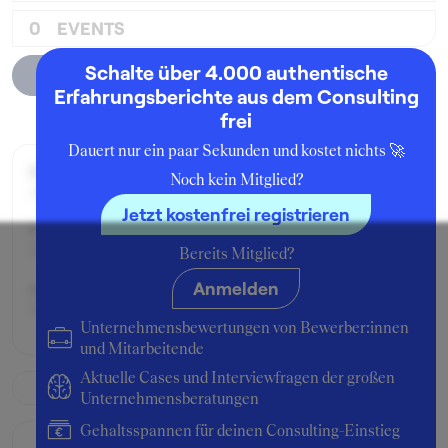
0
EVENTS
Schalte über 4.000 authentische
Unternehmensprofil
Erfahrungsberichte aus dem Consulting
frei
Dauert nur ein paar Sekunden und kostet nichts 🚀
Zeitraum der Beschäftigung:
Noch kein Mitglied?
Januar - März 2006
Jetzt kostenfrei registrieren
Position:
Praktikant:in
Bereits Mitglied?
Anmelden
Geschäftsbereich:
Dress Furnishing Department
Unternehmensbewertungen von Bewerber:innen
und Mitarbeitende
Aktuelle Cases und Interviewfragen der großen
Unternehmensberatungen
Gehaltsspannen für deinen Consulting-Einstieg