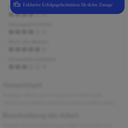
Exklusive Erfolgsgeheimnisse für deine Zusage
Arbeitsatmosphäre
4
Führungsstil & Kultur
4
Work-Life-Balance
5
Interessante Aufgaben
3
Gesamtfazit
Sehr gut, alleine schon wegen der Stadt. Coole
Arbeitsatmosphäre und Unternehmensphiliosophie.
Beschreibung der Arbeit
Sample Sale Koordinierung, Order Aufnahme und