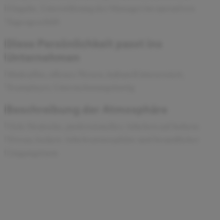
Eingabe, Unterstützung der Manager im operativen
Tagesgeschäft
Diese Persönlichkeit passt ins
Unternehmen
Modeaffin, offenes Wesen, kulturell interessiert,
Teamplayer, Unternehmungslustig
Beschreibung der Atmosphäre
Viele Deutsche, professionelles Arbeiten auf hohem
Niveau, lockere Arbeitsatmosphäre und freundlicher
Umgangstaon