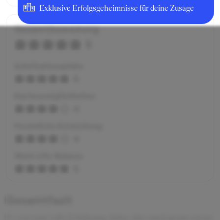
Exklusive Erfolgsgeheimnisse für deine Zusage
Gesamtbewertung
5
Arbeitsatmosphäre
5
Karrieremöglichkeiten
4
Persönliche Entwicklung
4
Work-Life-Balance
5
Gesamtfazit
Es war eine tolle Erfahrung, hätte aber auch gerne etwas