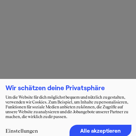
Wir schätzen deine Privatsphäre
Um die Website für dich möglichst bequem und nützlich zu gestalten,
verwenden wir Cookies. Zum Beispiel, um Inhalte zu personalisieren,
Funktionen für soziale Medien anbieten zu können, die Zugriffe auf
unsere Website zu analysieren und dir Jobangebote unserer Partner zu
machen, die wirklich zu dir passen.
Alle akzeptieren
Einstellungen