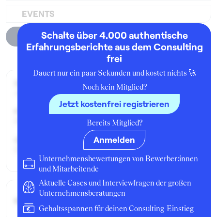
EVENTS
Schalte über 4.000 authentische
Unternehmensprofil
Erfahrungsberichte aus dem Consulting
frei
Dauert nur ein paar Sekunden und kostet nichts 🚀
Zeitraum der Beschäftigung:
Noch kein Mitglied?
Juni - August 2015
Jetzt kostenfrei registrieren
Position:
Praktikant:in
Bereits Mitglied?
Anmelden
Geschäftsbereich:
Finance Department
Unternehmensbewertungen von Bewerber:innen
und Mitarbeitende
Aktuelle Cases und Interviewfragen der großen
Unternehmensberatungen
Bruttogehalt:
14400 €
Gehaltsspannen für deinen Consulting-Einstieg