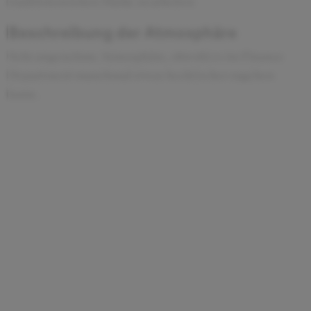
traditionsreichen Marke zu arbeiten
Beschreibung der Atmosphäre
Sehr angenehme Atmosphäre, obwohl es im Finance
Department manchmal etwas hecktischer zugehen
kann.