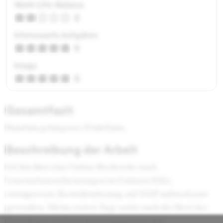
Work-Life-Balance
2
Interessante Aufgaben
5
Image
5
Gesamtfazit
Rundum gelungenes Praktikum.
Beschreibung der Arbeit
Ich bin über eine Online Recherche nach
Unternehmensberatungen im Umkreis Köln,
vorzugsweise Restrukturierung, auf SMP aufmerksam
geworden. Meine ersten Tage sowie auch der Rest des
Praktikums verliefen durchweg positiv. Im