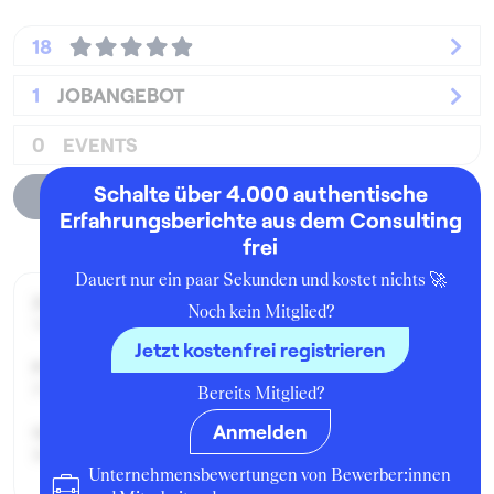
18
1
JOBANGEBOT
0
EVENTS
Schalte über 4.000 authentische
Unternehmensprofil
Erfahrungsberichte aus dem Consulting
frei
Dauert nur ein paar Sekunden und kostet nichts 🚀
Zeitraum der Beschäftigung:
Noch kein Mitglied?
März - Mai 2018
Jetzt kostenfrei registrieren
Position:
Praktikant:in
Bereits Mitglied?
Anmelden
Geschäftsbereich:
Restrukturierung
Unternehmensbewertungen von Bewerber:innen