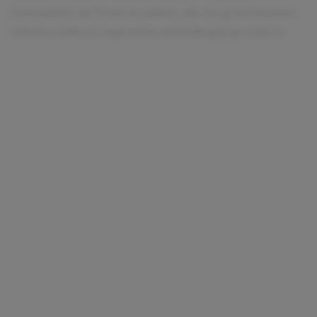
Atmosphäre im Team zu spüren, die ein gemeinsames
Arbeiten äußerst angenehm und kollegial gestaltete.