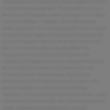
Workshop unseres Kunden mit einem möglichen Partner
vorbereitet und durchgeführt. Weiterhin habe ich noch
bei diversen Teilprojekten unterstützt und war vor allem
von den vielfältigen Aufgaben, die ich übernehmen
durfte, begeistert. Da ein Kollege parallel noch in einem
anderen Projekt engagiert war, konnte ich auch dort bei
der Erstellung einer Baseline Study unterstützen und
hier in verschiedenen Bereichen behilflich sein.
Insgesamt war ich mit meinem Praktikum sehr
zufrieden. Im Vergleich zu einem vorherigen Praktikum
bei einer Bank in London ist mir insbesondere das
Vertrauen und die Verantwortung, die einem als
Praktikant bei SMP entgegengebracht werden, sehr
positiv aufgefallen. Ich hatte immer vielfältige
Aufgaben, die ich selbstständig bearbeiten durfte, wobei
mir bei Bedarf jederzeit Hilfe oder Anleitung angeboten
wurde. Außerdem war jederzeit eine sehr gute