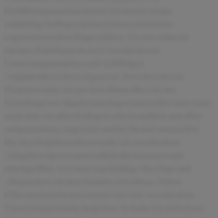
Einführungsseminar konnte ich bereits einige
zukünftige Kollegen kennen lernen und meine
organisatorischen Fragen klären. Ich war während
meines Praktikums in zwei verschiedenen
Umsetzungsprojekten mit vielfältigen
Aufgabenbereichen eingesetzt. Zwischen diesen
Projekten habe ich aus dem Homeoffice bei der
Erstellung von Akquiseunterlagen unterstützt und wurde
auch dort von allen Kollegen sehr freundlich und offen
aufgenommen, angeleitet und bei Bedarf unterstützt.
Bei den Projekteinsätzen habe ich verschiedene
Aufgaben eigenverantwortlich übernommen und
durchgeführt, was auch regelmäßige Meetings und
Absprachen mit dem Kunden einschloss. Neben
Präsentationsthemen konnte ich viele verschiedene
Umsetzungstermine begleiten. So habe ich auch einen