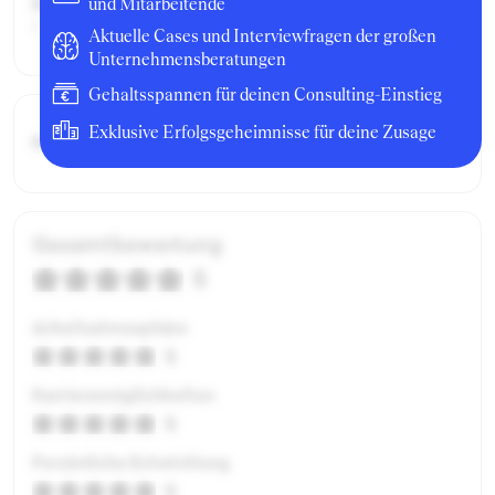
Berufserfahrung:
und Mitarbeitende
1 Jahr
Aktuelle Cases und Interviewfragen der großen
Unternehmensberatungen
Gehaltsspannen für deinen Consulting-Einstieg
Exklusive Erfolgsgeheimnisse für deine Zusage
Bruttogehalt:
18000 €
Gesamtbewertung
5
Arbeitsatmosphäre
5
Karrieremöglichkeiten
5
Persönliche Entwicklung
5