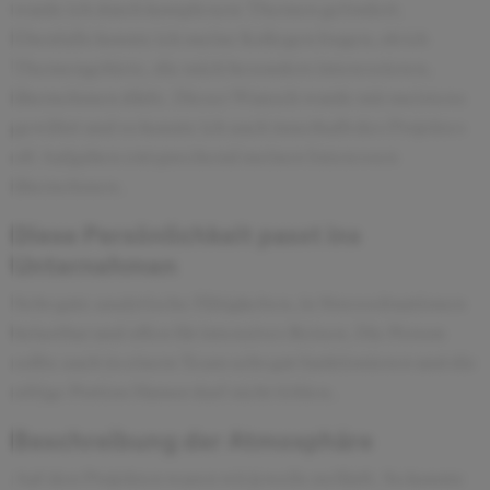
wurde ich durch komplexere Themen gefordert.
Ebenfalls konnte ich meine Kollegen fragen, ob ich
Themengebiete, die mich besonders interessieren,
übernehmen dürfe. Dieser Wunsch wurde mir meistens
gewährt und so konnte ich auch innerhalb des Projektes
oft Aufgaben entsprechend meinen Interessen
übernehmen.
Diese Persönlichkeit passt ins
Unternehmen
Sehr gute analytische Fähigkeiten, in Stresssituationen
belastbar und offen für intensives Reisen. Die Person
sollte auch in einem Team sehr gut funktionieren und die
nötige Portion Humor darf nicht fehlen.
Beschreibung der Atmosphäre
Auf den Projekten waren wir jeweils zu fünft. So konnte