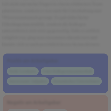
ich nicht nur meine Fragen in einem erfahrenen Team
platzieren, sondern es war auch für Unterhaltung und
Wissensaustausch gesorgt. Es gab dabei keine
Ellenbogenmentalität, sondern die Kollegen
unterstützten sich stets gegenseitig. Falls es zeitlich
möglich war, ging man zusammen abendessen und
konnte sich so auch persönlich besser kennenlernen.
Positiv am Arbeitgeber
Steile Lernkurve
Guter Kollegenzusammenhalt
Interessante Aufgaben
Dynamisches Unternehmen
Negativ am Arbeitgeber