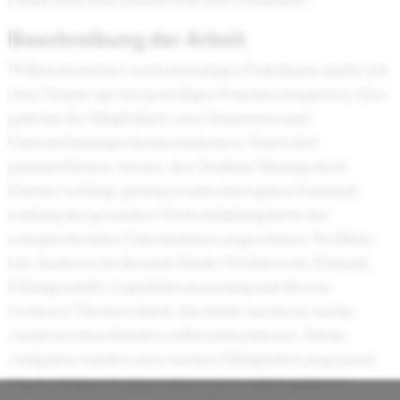
Beschreibung der Arbeit
Während meines sechsmonatigen Praktikums durfte ich
zwei Teams auf den jeweiligen Projekten begleiten. Dies
gab mir die Möglichkeit, zwei Industrien und
Unternehmungen kennenzulernen. Durch den
ganzheitlichen Ansatz, den Struktur Management
Partner verfolgt, gelang es mir einen guten Eindruck
entlang der gesamten Wertschöpfungskette der
entsprechenden Unternehmen zu gewinnen. So führte
ich Analysen im Bereich Markt/Wettbewerb, Einkauf,
Filialgeschäft, Liquiditätssteuerung und diverse
weiteren Themen durch. Ich durfte meistens meine
Analysen dem Kunden selbst präsentieren. Meine
Aufgaben wurden stets meinen Fähigkeiten angepasst.
Nach erfolgreich abgeschlossenen Arbeitspaketen