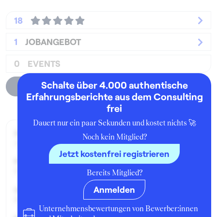
18
1
JOBANGEBOT
0
EVENTS
Schalte über 4.000 authentische
Unternehmensprofil
Erfahrungsberichte aus dem Consulting
frei
Dauert nur ein paar Sekunden und kostet nichts 🚀
Zeitraum der Beschäftigung:
Noch kein Mitglied?
Januar - Juni 2015
Jetzt kostenfrei registrieren
Position:
Praktikant:in
Bereits Mitglied?
Anmelden
Geschäftsbereich:
Beratung
Unternehmensbewertungen von Bewerber:innen