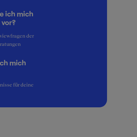
4
Work-Life-Balance
e ich mich
5
 vor?
Interessante Aufgaben
rviewfragen der
4
ratungen
Image
4
ich mich
nisse für deine