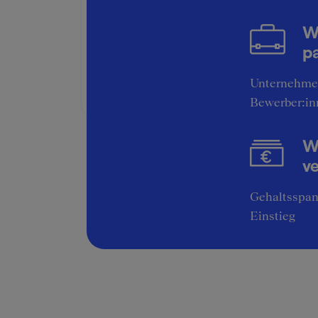
Weitere Bonuskomponenten:
W
Firmenwagen
pa
Weitere Details:
Unternehme
20$/Stunde, 40h/Woche
Bewerber:in
Wi
v
Gehaltsspan
Einstieg