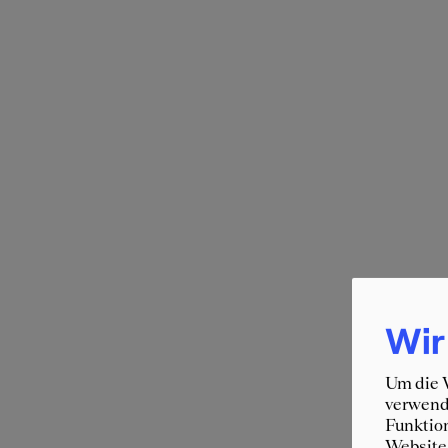
Wir
Um die W
verwende
Funktion
Website 