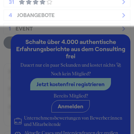
31
4
JOBANGEBOTE
1
EVENT
Schalte über 4.000 authentische
Unternehmensprofil
Erfahrungsberichte aus dem Consulting
frei
Dauert nur ein paar Sekunden und kostet nichts 🚀
Zeitraum der Beschäftigung:
Noch kein Mitglied?
Januar - Mai 2017
Jetzt kostenfrei registrieren
Position:
Praktikant:in
Bereits Mitglied?
Anmelden
Geschäftsbereich:
Consulting
Unternehmensbewertungen von Bewerber:innen
und Mitarbeitende
Aktuelle Cases und Interviewfragen der großen