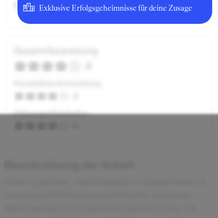
Bruttogehalt:
6000 €
Exklusive Erfolgsgeheimnisse für deine Zusage
Gesamtbewertung
4
Persönliche Entwicklung
4
Führungsstil & Kultur
4
Beschreibung der Arbeit
Einen "typischen" Arbeitstag gab es während meines 3-
monatigen Praktikums eigentlich nicht, da ich zum
überwiegenden Teil Projektarbeit geleistet habe. Ich