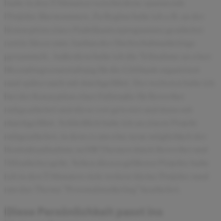
habe in den 3 Monaten verschiedene spannende
Projekte übernommen. Zu Beginn habe ich z.B. an der
Konzeption eines Praktikantenprogramms gearbeitet
sowie Ideen zum Ausbau des Hochschulmarketings
gesammelt. Außerdem habe ich die Teilnahme an einer
Recruitingveranstaltung für die Cititbank organisiert
und später auch mit durchgeführt. Des weiteren habe ich
bei der Konzeption einer Fallstudie für Bewerber
mitgearbeitet und diese erst getestet und dann mit
durchgeführt. Schließlich habe ich an einem Projekt
mitgearbeitet, in dem es um eine neue möglichkeit der
Kontaktaufnahme zu HR-Themen durch Bewerber und
Mitarbeiter geht. Neben diesen größeren Projekte habe
ich in den 3 Monaten viele weitere kleine Projekte rund
um das Thema "Personalmarketing" bearbeitet.
Diese Persönlichkeit passt ins