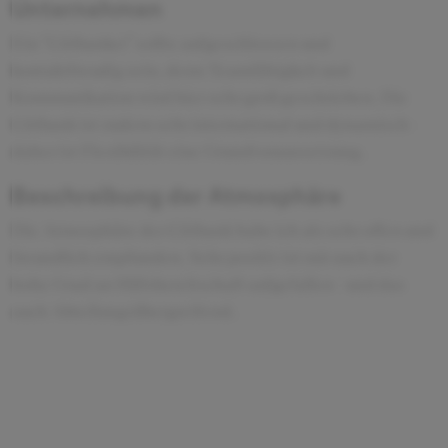
Unternehmen
Ein "Citibanker" sollte aufgeschlossen und
kontaktfreudig sein, denn Teamfähigkeit und
Kommunikation wird hier sehr groß geschrieben. Die
Citibank ist zudem sehr international und dynamisch -
daher ist Flexibilität eine Grundvoraussetzung.
Beschreibung der Atmosphäre
Die Atmosphäre der Citibank habe ich als sehr offen und
freundlich empfunden. Sehr positiv ist mir auch der
hohe Grad an Hilfsbereitschaft aufgefallen - und das
auch Abteilungsübergreifend.