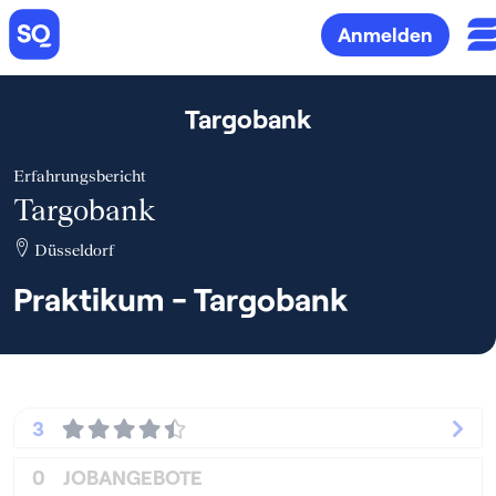
Anmelden
Targobank
Erfahrungsbericht
Targobank
Düsseldorf
Praktikum - Targobank
3
0
JOBANGEBOTE