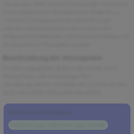
Monate dort. Habe viel mit Powerpoint die vergangenen
Events dokumentiert (Festspielnacht, Filmpreis,...).
Ansonsten viel konzeptionelle Arbeit, Konzepte
schreiben, Internetrecherche und Assistenz der
Kollegen bei Neukonzepten. Arbeitszeit sehr human, 7,8
St. musste keine Überstunden machen.
Beschreibung der Atmosphäre
Ziemlich angespannte Situation (Kostenoffensive).
Wenig Events, viele Streichungen. Neu
zusammengewürfelte Abteilung, alles nette Leute, aber
noch nicht perfekt aufeinander abgestimmt.
Positiv am Arbeitgeber
Kantine ist kaum zu überbieten, super Auswahl!