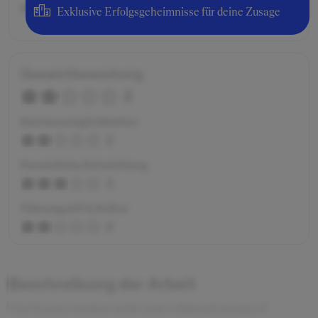
Bruttogehalt:
6000 €
Exklusive Erfolgsgeheimnisse für deine Zusage
Gesamtbewertung
2
Karrieremöglichkeiten
2
Persönliche Entwicklung
3
Führungsstil & Kultur
2
Beschreibung der Arbeit
Viel Events fanden nicht statt während meiner 2