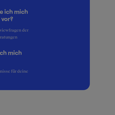
5
Work-Life-Balance
e ich mich
5
 vor?
Interessante Aufgaben
rviewfragen der
5
ratungen
Image
4
ich mich
nisse für deine