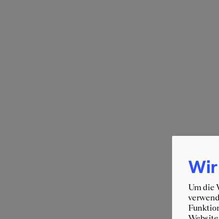
Wir
Um die W
verwende
Funktion
Website 