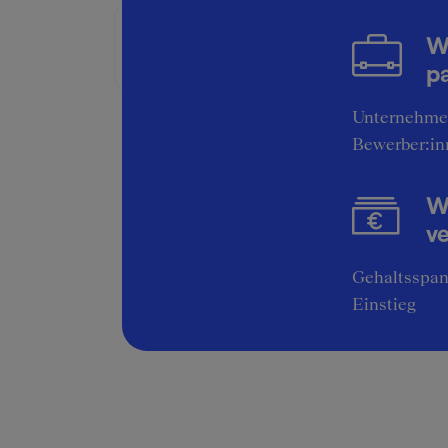
W
Bruttogehalt:
18000 €
pa
Unternehme
Bewerber:in
Wi
v
Gehaltsspan
Einstieg