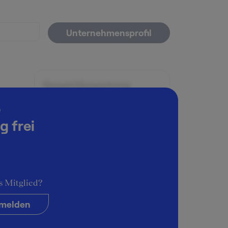
Unternehmensprofil
Gesamtbewertung
ut
5
e
g frei
Arbeitsatmosphäre
5
Karrieremöglichkeiten
5
olved
or
s Mitglied?
Persönliche Entwicklung
ayments
5
melden
Führungsstil & Kultur