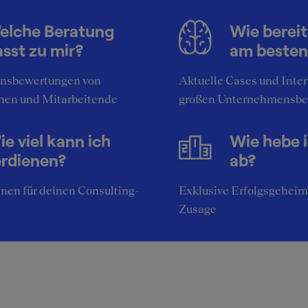
e Persönlichkeit passt ins
ernehmen
elche Beratung
Wie bereit
sst zu mir?
am besten
rson must be willing to take additional responsibilities and 
e front.
nsbewertungen von
Aktuelle Cases und Inte
nen und Mitarbeitende
großen Unternehmensbe
chreibung der Atmosphäre
amazing. Free food, lot of flexibility with respect to work hou
e viel kann ich
Wie hebe 
erdienen?
ab?
nen für deinen Consulting-
Exklusive Erfolgsgeheim
Zusage