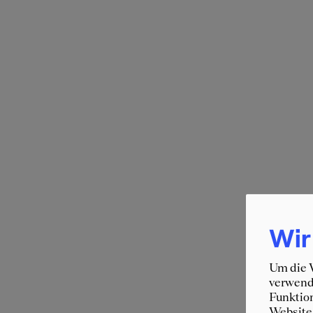
Wir
Um die W
verwende
Funktion
Website 