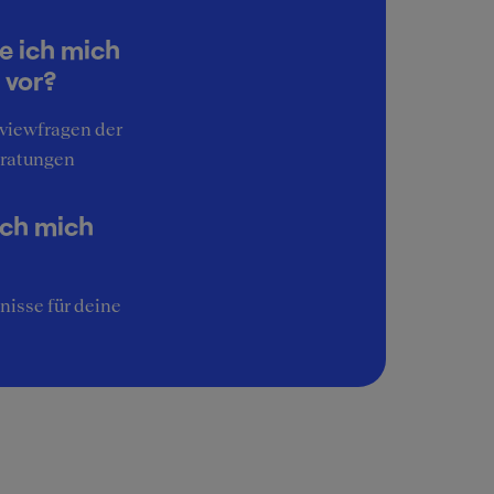
4
Work-Life-Balance
e ich mich
4
 vor?
lead
Interessante Aufgaben
rviewfragen der
5
ratungen
Image
5
rs.
ich mich
nisse für deine