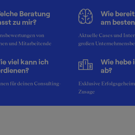
chreibung der Atmosphäre
elche Beratung
Wie bereit
sst zu mir?
am besten
Anspruch, Teamwork, Fokus auf Weiterbildung
nsbewertungen von
Aktuelle Cases und Inte
rieremöglichkeiten
nen und Mitarbeitende
großen Unternehmensbe
eg als Senior Consultant
e viel kann ich
Wie hebe 
erdienen?
ab?
nen für deinen Consulting-
Exklusive Erfolgsgeheim
Zusage