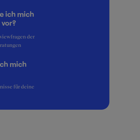
4
Work-Life-Balance
e ich mich
3
 vor?
Interessante Aufgaben
rviewfragen der
5
ratungen
Image
3
ich mich
nisse für deine