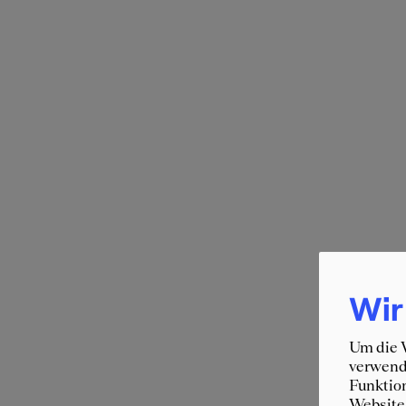
Wir
Um die W
verwende
Funktion
Website 