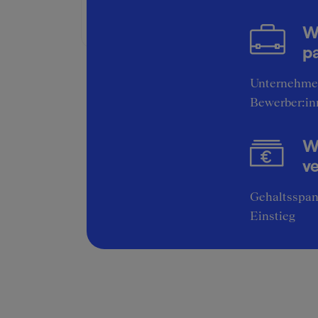
Bruttogehalt:
54000 €
W
pa
Unternehme
Bewerber:in
Wi
v
Gehaltsspan
Einstieg