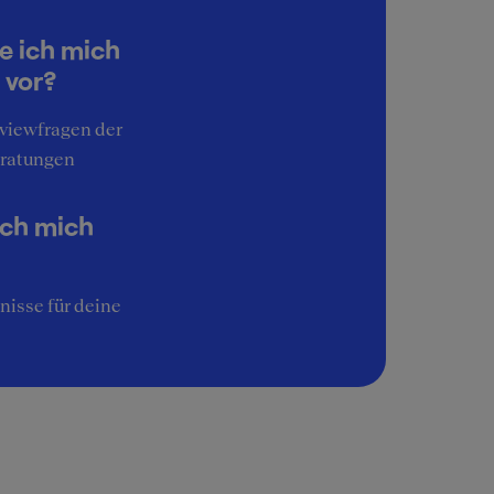
4
Work-Life-Balance
e ich mich
5
 vor?
Interessante Aufgaben
rviewfragen der
4
ratungen
Image
5
ich mich
nisse für deine