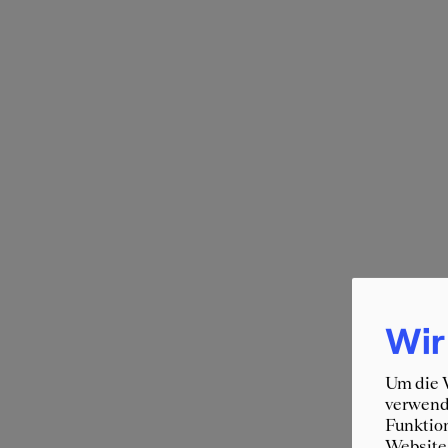
Wir
Um die W
verwende
Funktion
Website 