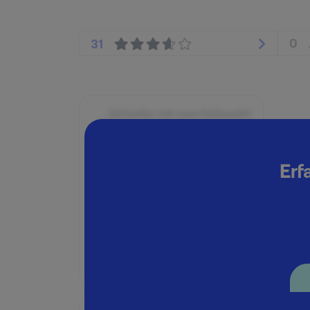
0
31
Aktueller Job zum Zeitpunkt
der Bewertung
Seit:
Erf
Januar 2019
Position:
Trainee
Geschäftsbereich:
Thermotechnik GmbH