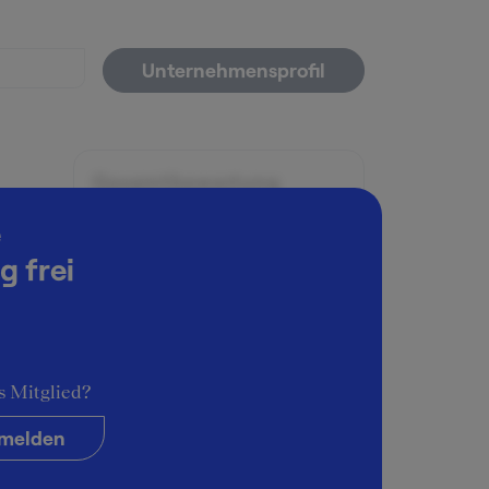
Unternehmensprofil
Gesamtbewertung
4
e
g frei
Arbeitsatmosphäre
4
Karrieremöglichkeiten
5
s Mitglied?
Persönliche Entwicklung
5
melden
Führungsstil & Kultur