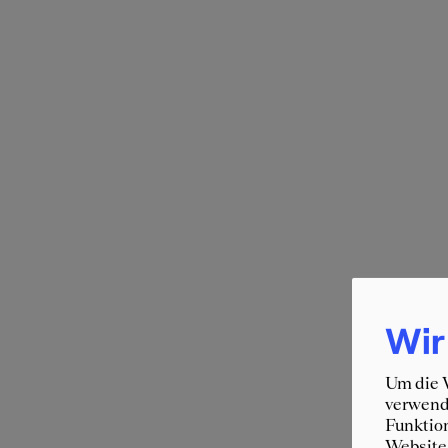
Wir
Um die W
verwende
Funktion
Website 