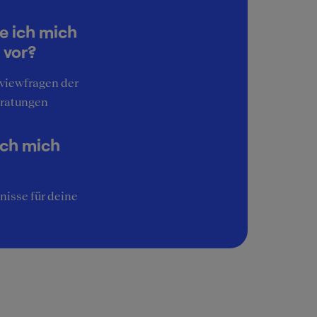
5
Work-Life-Balance
e ich mich
3
 vor?
Interessante Aufgaben
rviewfragen der
4
ratungen
Image
5
ich mich
nisse für deine