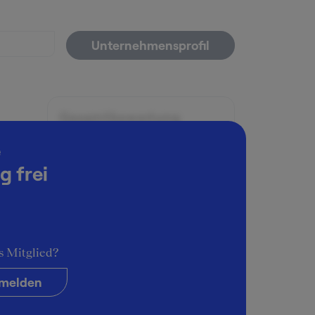
Unternehmensprofil
Gesamtbewertung
5
e
g frei
Arbeitsatmosphäre
5
Karrieremöglichkeiten
5
s Mitglied?
Persönliche Entwicklung
5
melden
Führungsstil & Kultur