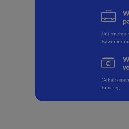
W
pa
Unternehme
Bewerber:in
Wi
v
Gehaltsspan
Einstieg