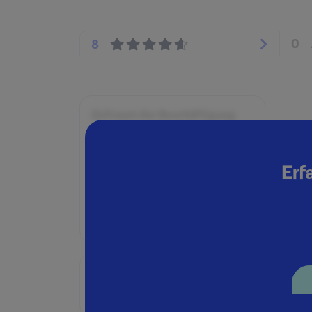
0
8
Zeitraum der Beschäftigung:
September 2016 - März 2018
Position:
Erf
Werkstudent:in
Geschäftsbereich:
Inhouse Consulting
Bruttogehalt:
12000 €