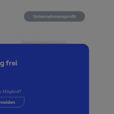
Unternehmensprofil
Gesamtbewertung
2
e
g frei
Arbeitsatmosphäre
4
t
Karrieremöglichkeiten
1
s Mitglied?
Persönliche Entwicklung
2
melden
ts zu
Führungsstil & Kultur