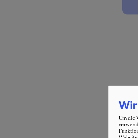
Wir
Um die W
verwende
Funktion
Website 