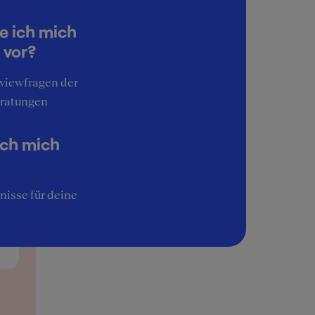
3
Work-Life-Balance
e ich mich
4
 vor?
d wie
Interessante Aufgaben
rviewfragen der
2
ratungen
Image
3
ultant
ich mich
er
nisse für deine