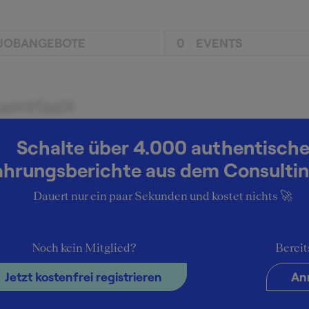
JOBANGEBOTE
0
EVENTS
amtfazit
Schalte über 4.000 authentisch
chreibung der Arbeit
ahrungsberichte aus dem Consultin
hme von Ad-Hoc Themen, Powerpoints basteln Kurztexte
Dauert nur ein paar Sekunden und kostet nichts 🚀
ben, kurze Recherchen machen sehr viel Office Managemen
e Persönlichkeit passt ins
Noch kein Mitglied?
Bereit
ernehmen
Jetzt kostenfrei registrieren
An
e, genügsame Menschen. Chaos muss geduldet werden, nich
ben auch.