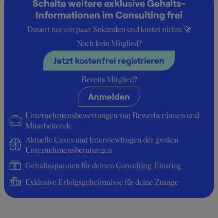
Schalte weitere exklusive Gehalts-
10.200 €
Informationen im Consulting frei
Dauert nur ein paar Sekunden und kostet nichts 🚀
Noch kein Mitglied?
Insider-Berichte zum Gehalt bei
Jetzt kostenfrei registrieren
Praktikant:in
Bereits Mitglied?
Anmelden
Durchschnittsgehalt: 10.200 €
Unternehmensbewertungen von Bewerber:innen und
Mitarbeitende
Aktuelle Cases und Interviewfragen der großen
Unternehmensberatungen
Gehaltsspannen für deinen Consulting-Einstieg
Exklusive Erfolgsgeheimnisse für deine Zusage