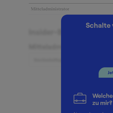
Mitteladministrator
Schalte 
Insider-Berichte zum G
Mitteladministrator
Durchschnittsgehalt: 38.400 €
Je
Welche
zu mir?