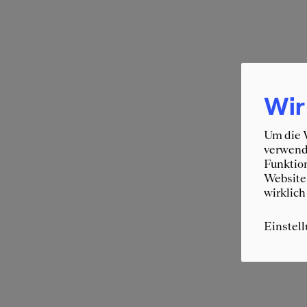
Wir
Um die W
verwende
Funktion
Website 
wirklich
Einstel