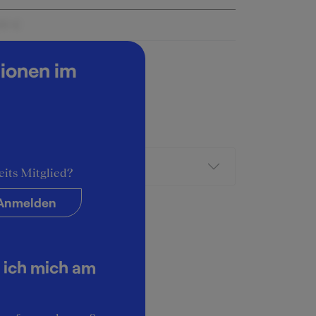
00 €
tionen im
eits Mitglied?
Anmelden
 ich mich am