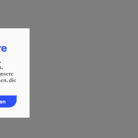
re
,
n,
unsere
en, die
ren