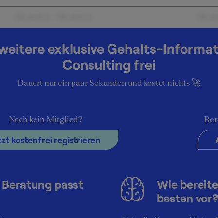
38.400 € - 38.400 €
38.4
weitere exklusive Gehalts-Informa
ehalt bei
Consulting frei
Dauert nur ein paar Sekunden und kostet nichts 🚀
Noch kein Mitglied?
Ber
tzt kostenfrei registrieren
 Beratung passt
Wie bereite
besten vor?