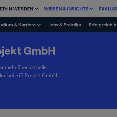
ER:IN WERDEN
WISSEN & INSIGHTS
EXKLUS
udium & Karriere
Jobs & Praktika
Erfolgreich 
rojekt GmbH
er mehr über aktuelle
llen bei AiF Projekt GmbH