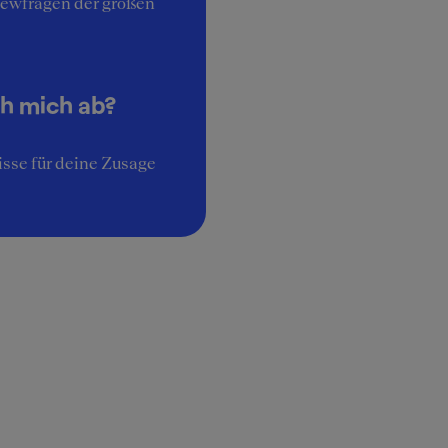
iewfragen der großen
ch mich ab?
sse für deine Zusage