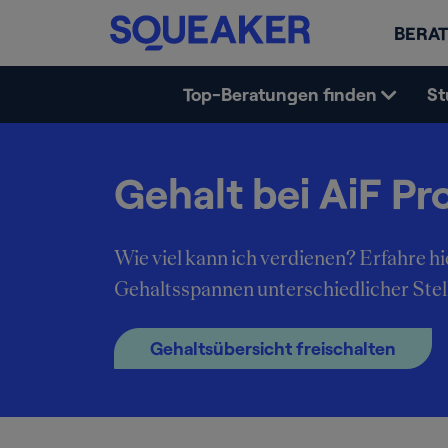
BERAT
Top-Beratungen finden
St
Gehalt bei AiF P
Wie viel kann ich verdienen? Erfahre hi
Gehaltsspannen unterschiedlicher Ste
Gehaltsübersicht freischalten