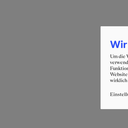
Wir
Um die W
verwende
Funktion
Website 
wirklich
Einstel