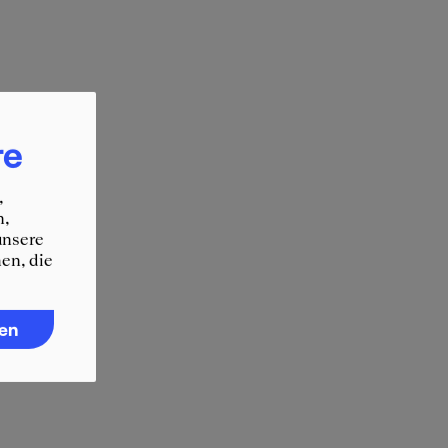
re
,
n,
unsere
en, die
ren