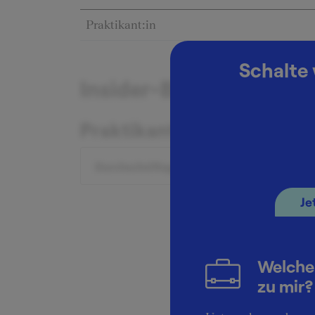
Praktikant:in
Schalte 
Insider-Berichte zum G
Praktikant:in
Durchschnittsgehalt: 18.000 €
Je
Welche
zu mir?