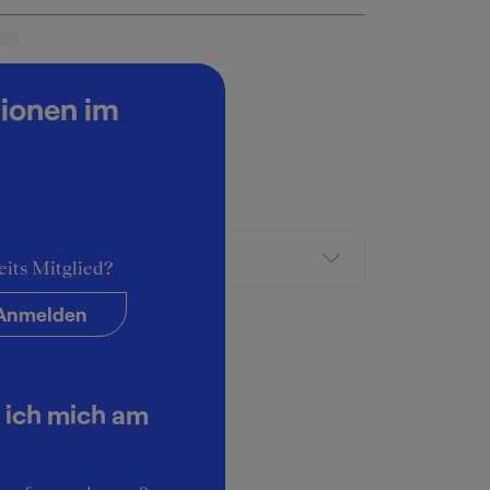
0 €
tionen im
eits Mitglied?
Anmelden
 ich mich am