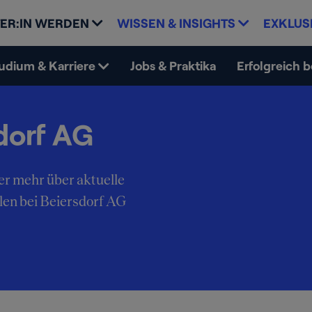
ER:IN WERDEN
WISSEN & INSIGHTS
EXKLUS
udium & Karriere
Jobs & Praktika
Erfolgreich 
dorf AG
er mehr über aktuelle
len bei Beiersdorf AG