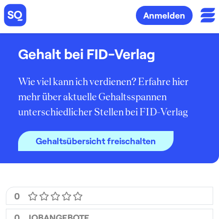
Anmelden
Gehalt bei FID-Verlag
Wie viel kann ich verdienen? Erfahre hier
mehr über aktuelle Gehaltsspannen
unterschiedlicher Stellen bei FID-Verlag
Gehaltsübersicht freischalten
0
0
JOBANGEBOTE