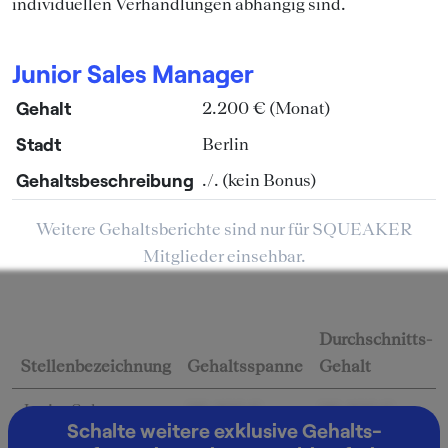
individuellen Verhandlungen abhängig sind.
Junior Sales Manager
Gehalt
2.200 € (Monat)
Stadt
Berlin
Gehaltsbeschreibung
./. (kein Bonus)
Weitere Gehaltsberichte sind nur für SQUEAKER
Mitglieder einsehbar.
Durchschnitts-
Stellenbezeichnung
Gehaltsspanne
Gehalt
Junior Sales
26.400 € -
26.400 €
Schalte weitere exklusive Gehalts-
Manager
26.400 €