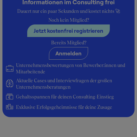
Informationen im Consulting frei
Dauert nur ein paar Sekunden und kostet nichts 🚀
Noch kein Mitglied?
Insider-Berichte zum Gehalt bei
Jetzt kostenfrei registrieren
Junior Sales Manager
Bereits Mitglied?
Anmelden
Durchschnittsgehalt: 26.400 €
Unternehmensbewertungen von Bewerber:innen und
Mitarbeitende
Aktuelle Cases und Interviewfragen der großen
Unternehmensberatungen
Gehaltsspannen für deinen Consulting-Einstieg
Exklusive Erfolgsgeheimnisse für deine Zusage