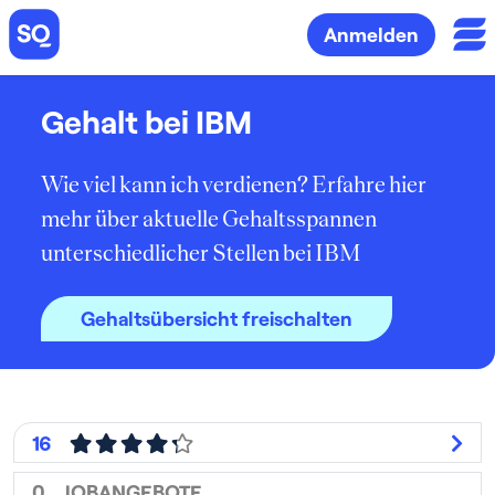
Anmelden
Gehalt bei IBM
Wie viel kann ich verdienen? Erfahre hier
mehr über aktuelle Gehaltsspannen
unterschiedlicher Stellen bei IBM
Gehaltsübersicht freischalten
16
0
JOBANGEBOTE