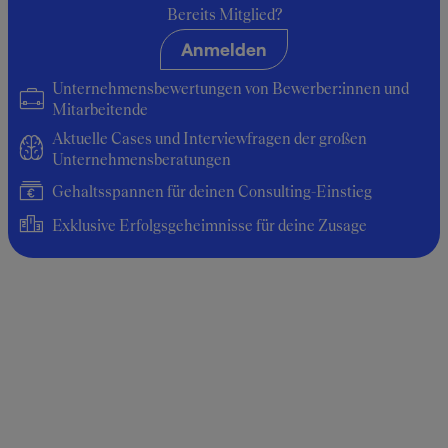
Praktikant:in
Bereits Mitglied?
Anmelden
Durchschnittsgehalt: 9.000 €
Unternehmensbewertungen von Bewerber:innen und
Mitarbeitende
Aktuelle Cases und Interviewfragen der großen
Unternehmensberatungen
Gehaltsspannen für deinen Consulting-Einstieg
Exklusive Erfolgsgeheimnisse für deine Zusage