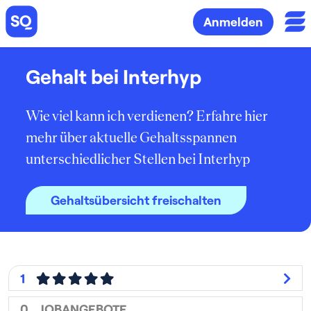
Anmelden
Gehalt bei Interhyp
Wie viel kann ich verdienen? Erfahre hier
mehr über aktuelle Gehaltsspannen
unterschiedlicher Stellen bei Interhyp
Gehaltsübersicht freischalten
1
0
JOBANGEBOTE