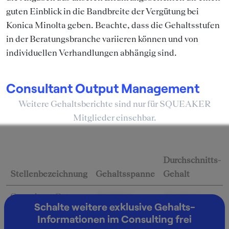
guten Einblick in die Bandbreite der Vergütung bei
Konica Minolta geben. Beachte, dass die Gehaltsstufen
in der Beratungsbranche variieren können und von
individuellen Verhandlungen abhängig sind.
Consultant Output Management
Weitere Gehaltsberichte sind nur für SQUEAKER
Mitglieder einsehbar.
Durchschnitts-
Stellenbezeichnung
Gehaltsspanne
Gehalt
Consultant Output
42.000 € -
42.000 €
Schalte weitere exklusive Gehalts-
Management
42.000 €
Informationen im Consulting frei