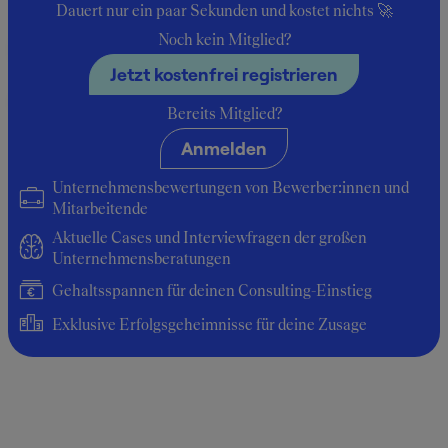
Dauert nur ein paar Sekunden und kostet nichts 🚀
Noch kein Mitglied?
Insider-Berichte zum Gehalt bei
Jetzt kostenfrei registrieren
Consultant Output Management
Bereits Mitglied?
Anmelden
Durchschnittsgehalt: 42.000 €
Unternehmensbewertungen von Bewerber:innen und
Mitarbeitende
Aktuelle Cases und Interviewfragen der großen
Unternehmensberatungen
Gehaltsspannen für deinen Consulting-Einstieg
Exklusive Erfolgsgeheimnisse für deine Zusage