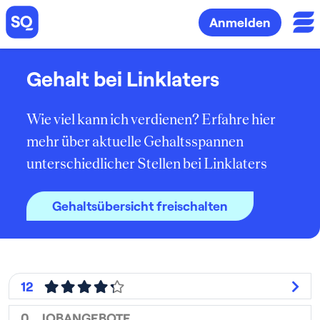
Anmelden
Gehalt bei Linklaters
Wie viel kann ich verdienen? Erfahre hier
mehr über aktuelle Gehaltsspannen
unterschiedlicher Stellen bei Linklaters
Gehaltsübersicht freischalten
12
0
JOBANGEBOTE