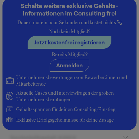
Schalte weitere exklusive Gehalts-
Informationen im Consulting frei
Praktikant:in
6.000 € -
9.000 €
12.000 €
Dauert nur ein paar Sekunden und kostet nichts 🚀
Noch kein Mitglied?
Associate
112.000 € -
112.000 €
Jetzt kostenfrei registrieren
112.000 €
Bereits Mitglied?
Anmelden
Insider-Berichte zum Gehalt bei
Unternehmensbewertungen von Bewerber:innen und
Mitarbeitende
Referendar
Aktuelle Cases und Interviewfragen der großen
Unternehmensberatungen
Durchschnittsgehalt: 0 €
Gehaltsspannen für deinen Consulting-Einstieg
Exklusive Erfolgsgeheimnisse für deine Zusage
Praktikant:in
Durchschnittsgehalt: 9.000 €