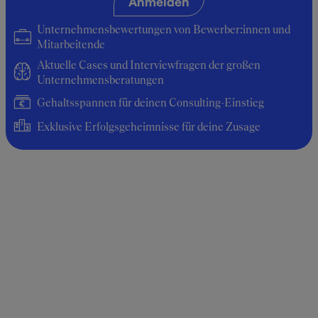
Anmelden
Durchschnittsgehalt: 26.400 €
Unternehmensbewertungen von Bewerber:innen und
Mitarbeitende
Aktuelle Cases und Interviewfragen der großen
Unternehmensberatungen
Gehaltsspannen für deinen Consulting-Einstieg
Exklusive Erfolgsgeheimnisse für deine Zusage