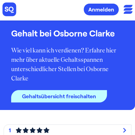
Anmelden
Gehalt bei Osborne Clarke
Wie viel kann ich verdienen? Erfahre hier
mehr über aktuelle Gehaltsspannen
unterschiedlicher Stellen bei Osborne
Clarke
Gehaltsübersicht freischalten
1