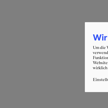
Wir
Um die W
verwende
Funktion
Website 
wirklich
Einstel