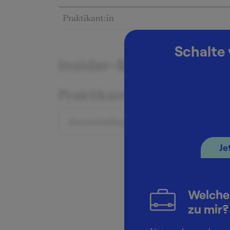
Praktikant:in
Schalte 
Insider-Berichte zum G
Praktikant:in
Durchschnittsgehalt: 9.000 €
Je
Welche
zu mir?