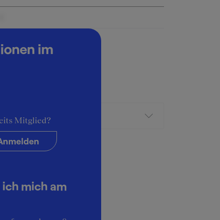
 €
tionen im
eits Mitglied?
Anmelden
 ich mich am