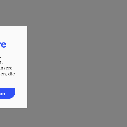
re
,
n,
unsere
en, die
ren