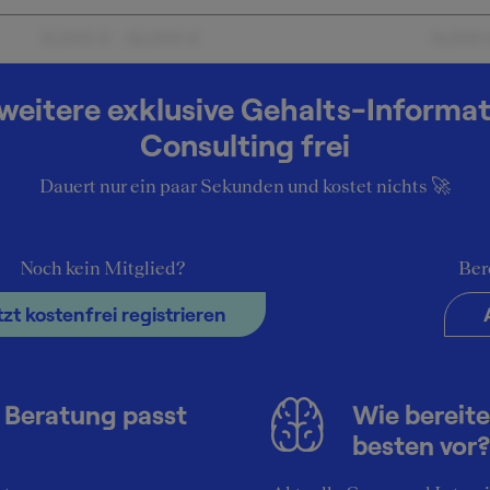
6.000 € - 12.000 €
9.000
weitere exklusive Gehalts-Informa
ehalt bei
Consulting frei
Dauert nur ein paar Sekunden und kostet nichts 🚀
Noch kein Mitglied?
Ber
tzt kostenfrei registrieren
 Beratung passt
Wie bereite
besten vor?