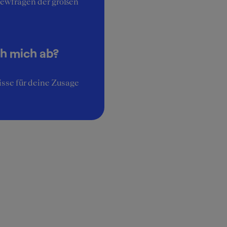
iewfragen der großen
ch mich ab?
sse für deine Zusage