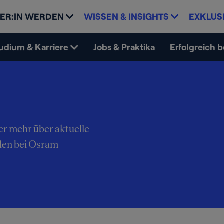
ER:IN WERDEN
WISSEN & INSIGHTS
EXKLUS
udium & Karriere
Jobs & Praktika
Erfolgreich 
er mehr über aktuelle
len bei Osram