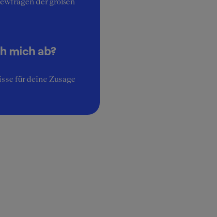
iewfragen der großen
ch mich ab?
sse für deine Zusage