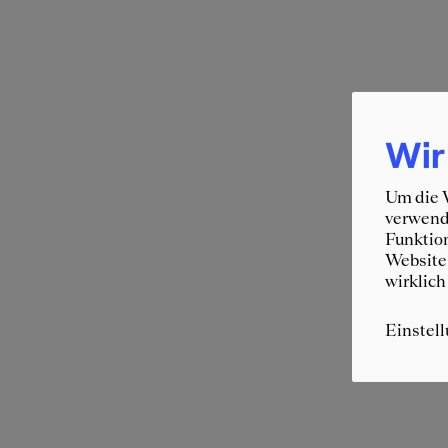
Wir
Um die W
verwende
Funktion
Website 
wirklich
Einstel