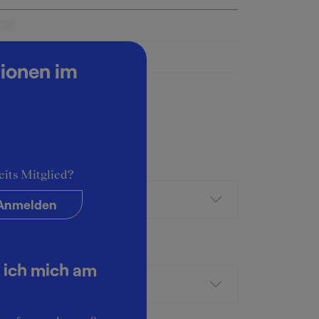
0 €
00 €
tionen im
eits Mitglied?
Anmelden
 ich mich am