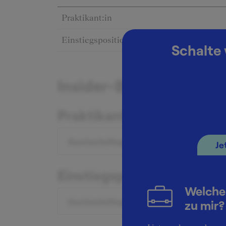
Praktikant:in
Einstiegsposition
Schalte 
Insider-Berichte zum G
Praktikant:in
Durchschnittsgehalt: 9.000 €
Je
Einstiegsposition
Welche
Durchschnittsgehalt: 82.000 €
zu mir?