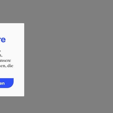
re
,
n,
unsere
en, die
ren