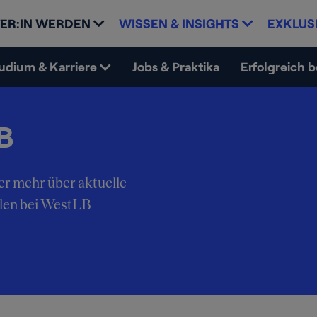
ER:IN WERDEN
WISSEN & INSIGHTS
EXKLUS
udium & Karriere
Jobs & Praktika
Erfolgreich 
B
er mehr über aktuelle
llen bei WestLB