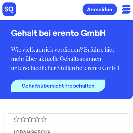
Anmelden
Gehalt bei erento GmbH
Wie viel kann ich verdienen? Erfahre hier
mehr über aktuelle Gehaltsspannen
unterschiedlicher Stellen bei erento GmbH
Gehaltsübersicht freischalten
JOBANGEBOTE