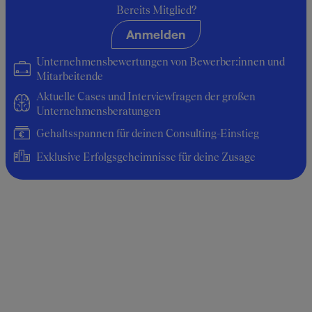
Project Manager
Bereits Mitglied?
Anmelden
Durchschnittsgehalt: 10.800 €
Unternehmensbewertungen von Bewerber:innen und
Mitarbeitende
Aktuelle Cases und Interviewfragen der großen
Unternehmensberatungen
Gehaltsspannen für deinen Consulting-Einstieg
Exklusive Erfolgsgeheimnisse für deine Zusage