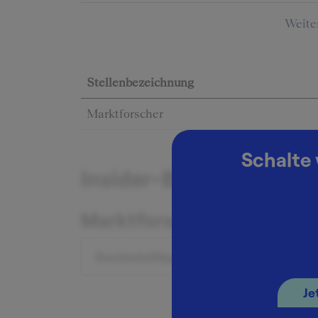
Weite
Stellenbezeichnung
Marktforscher
Schalte 
Insider-Berichte zum G
Marktforscher
Durchschnittsgehalt: 38.000 €
Je