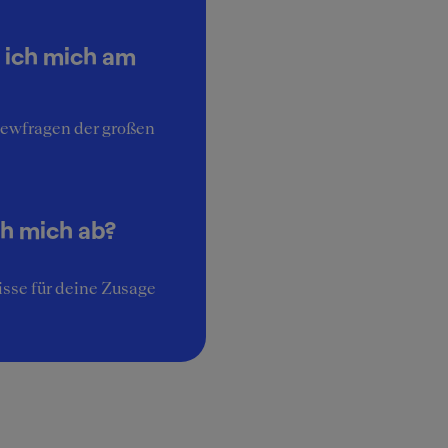
 ich mich am
iewfragen der großen
ch mich ab?
sse für deine Zusage