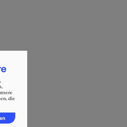
re
,
n,
unsere
en, die
ren