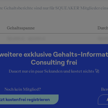
re Gehaltsberichte sind nur für SQUEAKER Mitglieder eins
Gehaltsspanne
Durch
36.000 € - 40.000 €
38.0
weitere exklusive Gehalts-Informa
ehalt bei
Consulting frei
Dauert nur ein paar Sekunden und kostet nichts 🚀
Noch kein Mitglied?
Ber
tzt kostenfrei registrieren