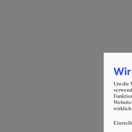
Wir
Um die W
verwende
Funktion
Website 
wirklich
Einstel