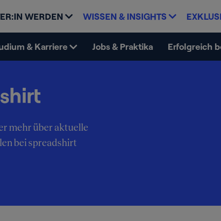
ER:IN WERDEN
WISSEN & INSIGHTS
EXKLUS
udium & Karriere
Jobs & Praktika
Erfolgreich 
shirt
er mehr über aktuelle
en bei spreadshirt