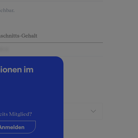
ehbar.
schnitts-Gehalt
00 €
tionen im
eits Mitglied?
Anmelden