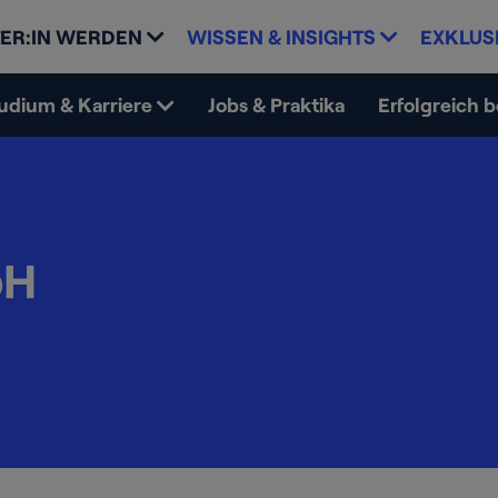
ER:IN WERDEN
WISSEN & INSIGHTS
EXKLUS
udium & Karriere
Jobs & Praktika
Erfolgreich 
bH