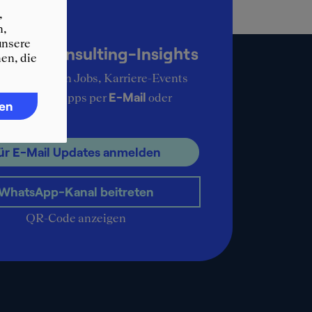
,
n,
up-to-date
unsere
KER Consulting-Insights
en, die
ie aktuellsten Jobs, Karriere-Events
E-Mail
ere Karrieretipps per
oder
ren
pp
.
ür E-Mail Updates anmelden
WhatsApp-Kanal beitreten
QR-Code anzeigen