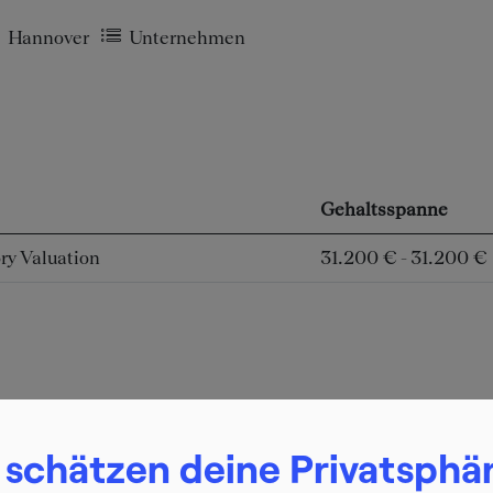
Hannover
Unternehmen
Gehaltsspanne
ry Valuation
31.200 € - 31.200 €
 schätzen deine Privatsphä