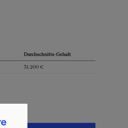
Durchschnitts-Gehalt
31.200 €
re