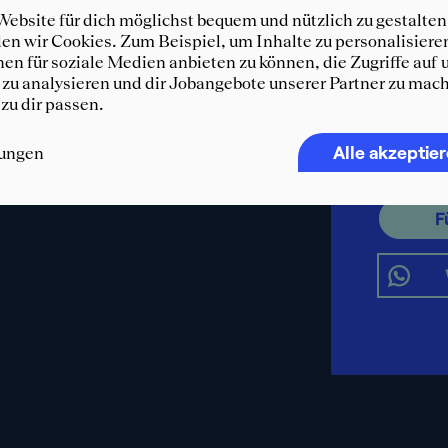
ebsite für dich möglichst bequem und nützlich zu gestalten
n wir Cookies. Zum Beispiel, um Inhalte zu personalisiere
Immer 
en für soziale Medien anbieten zu können, die Zugriffe auf 
SQUEA
zu analysieren und dir Jobangebote unserer Partner zu mach
 zu dir passen.
Erhalte d
und weit
Alle akzeptie
lungen
WhatsA
F