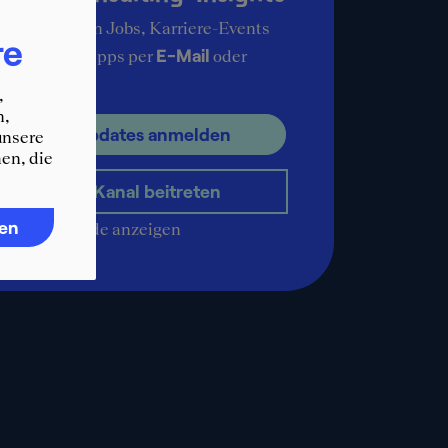
ie aktuellsten Jobs, Karriere-Events
re
E-Mail
ere Karrieretipps per
oder
pp
.
,
n,
ür E-Mail Updates anmelden
unsere
en, die
WhatsApp-Kanal beitreten
ren
QR-Code anzeigen