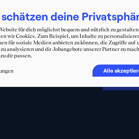
Erhalte d
 schätzen deine Privatsphä
und weit
WhatsA
ebsite für dich möglichst bequem und nützlich zu gestalten
n wir Cookies. Zum Beispiel, um Inhalte zu personalisiere
F
en für soziale Medien anbieten zu können, die Zugriffe auf 
zu analysieren und dir Jobangebote unserer Partner zu mach
 zu dir passen.
Alle akzeptie
lungen