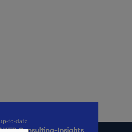
up-to-date
KER Consulting-Insights