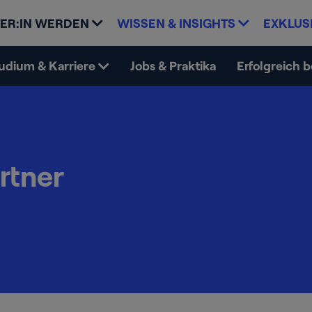
ER:IN WERDEN
WISSEN & INSIGHTS
EXKLUS
udium & Karriere
Jobs & Praktika
Erfolgreich 
rtner