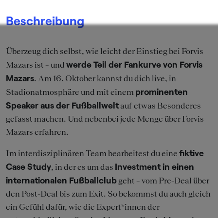
Beschreibung
Überzeug dich selbst, wie leicht der Einstieg bei Forvis
werde Teil der Fankurve von Forvis
Mazars ist – und
Mazars
. Am 16. Oktober kannst du dich live, in
prominenten
Stadionatmosphäre und mit einem
Speaker aus der Fußballwelt
auf etwas Besonderes
gefasst machen. Und nebenbei jede Menge über Forvis
Mazars erfahren.
fiktive
Im interdisziplinären Team bearbeitest du eine
Case Study
Investment in einen
, in der es um das
internationalen Fußballclub
geht – vom Pre-Deal über
den Post-Deal bis zum Exit. So bekommst du auch gleich
ein Gefühl dafür, wie die Expert*innen der