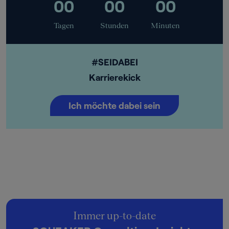
00
00
00
Tagen
Stunden
Minuten
#SEIDABEI
Karrierekick
Ich möchte dabei sein
Immer up-to-date