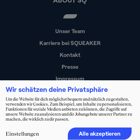
Unser Team
Karriere bei SQUEAKER
Kontakt
Presse
Impressum
Wir schätzen deine Privatsphäre
Datenschutz
Um die Website für dich möglichst bequem und nützlich zu gestalten,
Erklärung zur Barrierefreiheit
verwenden wir Cookies. Zum Beispiel, um Inhalte zu personalisieren,
Funktionen für soziale Medien anbieten zu können, die Zugriffe auf
unsere Website zu analysieren und dir Jobangebote unserer Partner zu
machen, die wirklich zu dir passen.
Alle akzeptieren
Einstellungen
(c) 2026. Alle Rechte vorbehalten.
squeaker.net GmbH