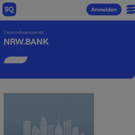
Anmelden
Unternehmensprofil
NRW.BANK