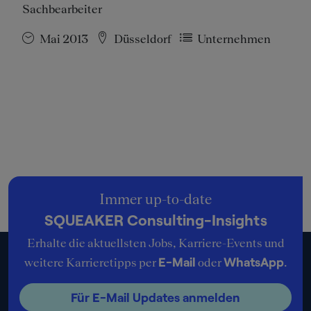
Sachbearbeiter
Mai 2013
Düsseldorf
Unternehmen
Immer up-to-date
SQUEAKER Consulting-Insights
Erhalte die aktuellsten Jobs, Karriere-Events und
E-Mail
WhatsApp
weitere Karrieretipps per
oder
.
Für E-Mail Updates anmelden