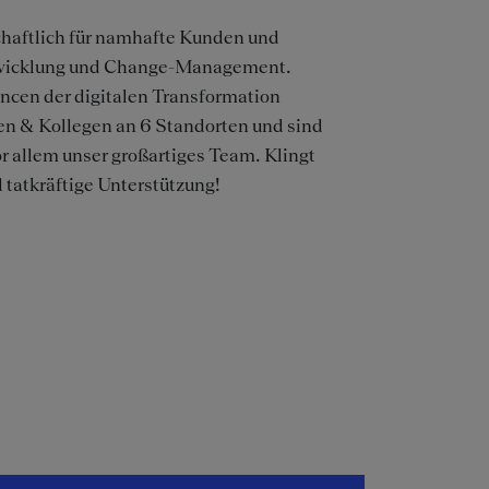
chaftlich für namhafte Kunden und
ntwicklung und Change-Management.
ncen der digitalen Transformation
nen & Kollegen an 6 Standorten und sind
r allem unser großartiges Team. Klingt
 tatkräftige Unterstützung!