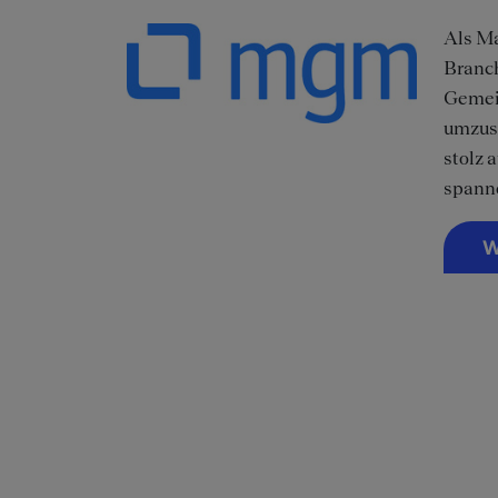
Als Ma
Branc
Gemein
umzuse
stolz 
spanne
W