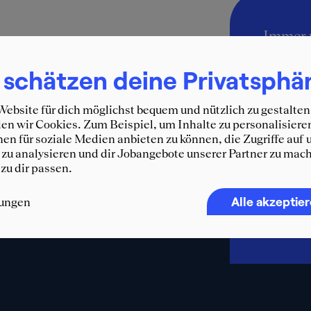
Immer 
SQUEA
 schätzen deine Privatsphä
Erhalte d
und weit
ebsite für dich möglichst bequem und nützlich zu gestalten
WhatsA
n wir Cookies. Zum Beispiel, um Inhalte zu personalisiere
en für soziale Medien anbieten zu können, die Zugriffe auf 
zu analysieren und dir Jobangebote unserer Partner zu mach
F
 zu dir passen.
Alle akzeptie
lungen