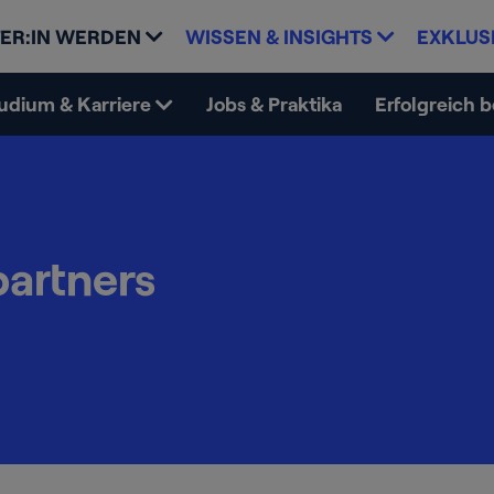
ER:IN WERDEN
WISSEN & INSIGHTS
EXKLUS
udium & Karriere
Jobs & Praktika
Erfolgreich 
artners