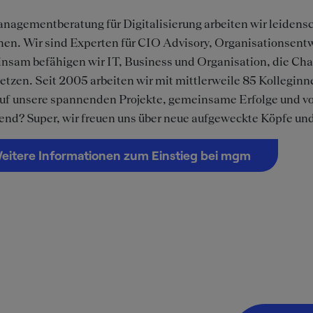
nagementberatung für Digitalisierung arbeiten wir leidens
hen. Wir sind Experten für CIO Advisory, Organisationse
sam befähigen wir IT, Business und Organisation, die Cha
tzen. Seit 2005 arbeiten wir mit mittlerweile 85 Kollegin
auf unsere spannenden Projekte, gemeinsame Erfolge und vo
nd? Super, wir freuen uns über neue aufgeweckte Köpfe und
eitere Informationen zum Einstieg bei mgm