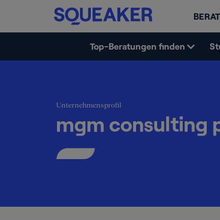
BERAT
Top-Beratungen finden
St
Unternehmensprofil
mgm consulting p