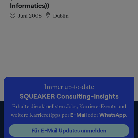
Informatics))
Juni 2008
Dublin
Immer up-to-date
SQUEAKER Consulting-Insights
Erhalte die aktuellsten Jobs, Karriere-Events und
E-Mail
WhatsApp
weitere Karrieretipps per
oder
.
Für E-Mail Updates anmelden