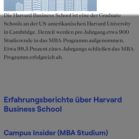
Die Harvard Business School ist eine der Graduate
Schools an der US-amerikanischen Harvard University
in Cambridge. Derzeit werden pro Jahrgang etwa 900
Studierende in das MBA-Programm aufgenommen.
Etwa 99,5 Prozent eines Jahrgangs schließen das MBA-
Programm erfolgreich ab.
Erfahrungsberichte über Harvard
Business School
Campus Insider (MBA Studium)