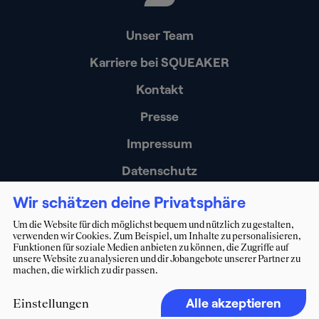
Unser Team
Karriere bei SQUEAKER
Kontakt
Presse
Impressum
Datenschutz
Erklärung zur Barrierefreiheit
Wir schätzen deine Privatsphäre
Um die Website für dich möglichst bequem und nützlich zu gestalten,
verwenden wir Cookies. Zum Beispiel, um Inhalte zu personalisieren,
Funktionen für soziale Medien anbieten zu können, die Zugriffe auf
unsere Website zu analysieren und dir Jobangebote unserer Partner zu
machen, die wirklich zu dir passen.
(c) 2026. Alle Rechte vorbehalten.
squeaker.net GmbH
Alle akzeptieren
Einstellungen