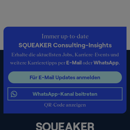
Immer up-to-date
SQUEAKER Consulting-Insights
Erhalte die aktuellsten Jobs, Karriere-Events und
E-Mail
WhatsApp
weitere Karrieretipps per
oder
.
Für E-Mail Updates anmelden
WhatsApp-Kanal beitreten
QR-Code anzeigen