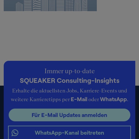
Immer up-to-date
SQUEAKER Consulting-Insights
Erhalte die aktuellsten Jobs, Karriere-Events und
E-Mail
WhatsApp
weitere Karrieretipps per
oder
.
Für E-Mail Updates anmelden
WhatsApp-Kanal beitreten