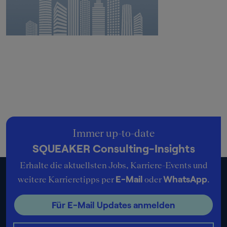
Immer up-to-date
SQUEAKER Consulting-Insights
Erhalte die aktuellsten Jobs, Karriere-Events und
E-Mail
WhatsApp
weitere Karrieretipps per
oder
.
Für E-Mail Updates anmelden