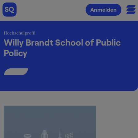
Anmelden
Hochschulprofil
Willy Brandt School of Public
Policy