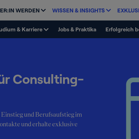
ER:IN WERDEN
WISSEN & INSIGHTS
EXKLUS
udium & Karriere
Jobs & Praktika
Erfolgreich 
ür Consulting-
 Einstieg und Berufsaufstieg im
Kontakte und erhalte exklusive