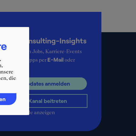
up-to-date
KER Consulting-Insights
re
ie aktuellsten Jobs, Karriere-Events
,
E-Mail
ere Karrieretipps per
oder
n,
pp
.
unsere
en, die
ür E-Mail Updates anmelden
ren
WhatsApp-Kanal beitreten
QR-Code anzeigen