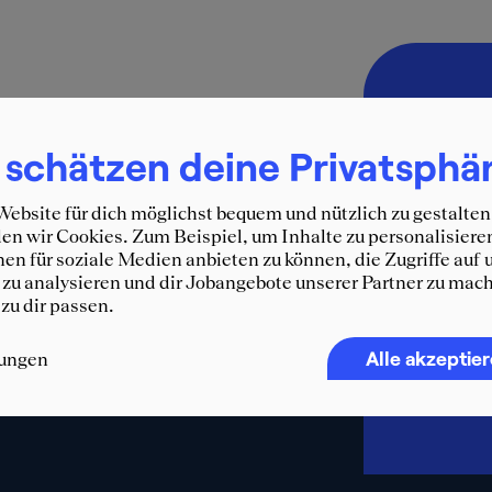
Immer 
SQUEA
 schätzen deine Privatsphä
Erhalte d
ebsite für dich möglichst bequem und nützlich zu gestalten
und weit
n wir Cookies. Zum Beispiel, um Inhalte zu personalisiere
WhatsA
en für soziale Medien anbieten zu können, die Zugriffe auf 
zu analysieren und dir Jobangebote unserer Partner zu mach
F
 zu dir passen.
Alle akzeptie
lungen