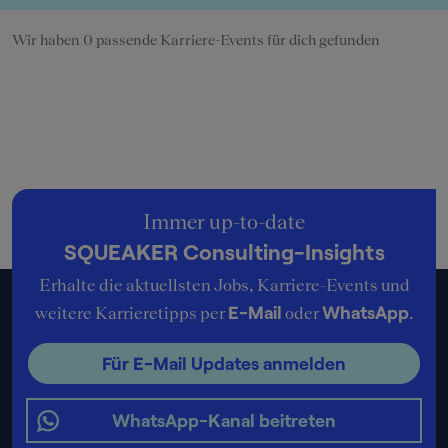
Wir haben 0 passende Karriere-Events für dich gefunden
Immer up-to-date
SQUEAKER Consulting-Insights
Erhalte die aktuellsten Jobs, Karriere-Events und
E-Mail
WhatsApp
weitere Karrieretipps per
oder
.
Für E-Mail Updates anmelden
WhatsApp-Kanal beitreten