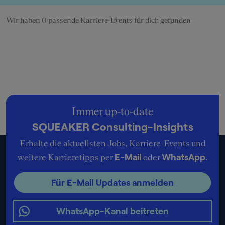
Wir haben 0 passende Karriere-Events für dich gefunden
Immer up-to-date
SQUEAKER Consulting-Insights
Erhalte die aktuellsten Jobs, Karriere-Events und
E-Mail
WhatsApp
weitere Karrieretipps per
oder
.
Für E-Mail Updates anmelden
WhatsApp-Kanal beitreten